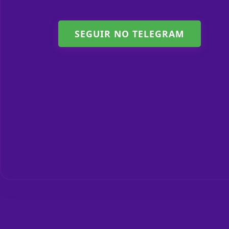
SEGUIR NO TELEGRAM