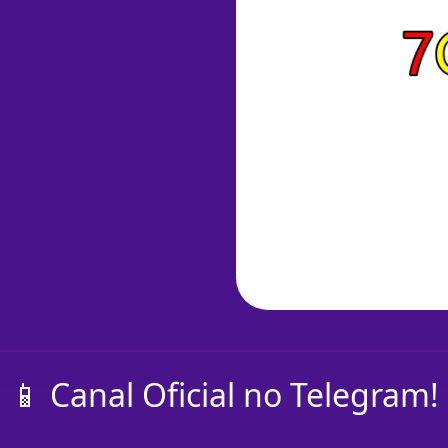
📱 Canal Oficial no Telegram!