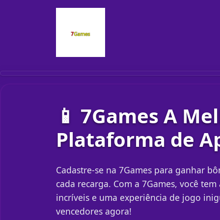
📱 7Games A Mel
Plataforma de A
Cadastre-se na 7Games para ganhar bô
cada recarga. Com a 7Games, você tem
incríveis e uma experiência de jogo inig
vencedores agora!