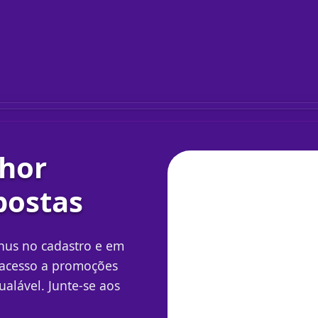
hor
postas
nus no cadastro e em
 acesso a promoções
ualável. Junte-se aos