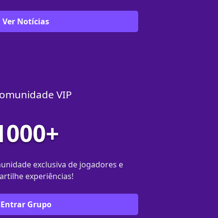
Ver Notícias
Comunidade VIP
1000+
unidade exclusiva de jogadores e
rtilhe experiências!
Entrar Grupo