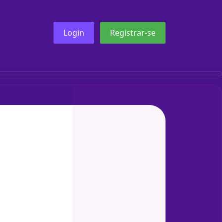
Login
Registrar-se