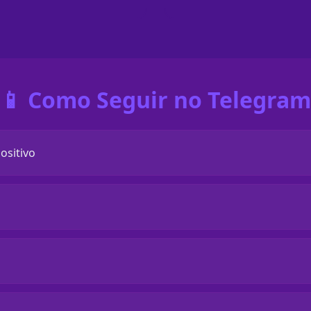
📱 Como Seguir no Telegram
ositivo