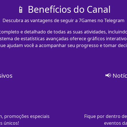
📱 Benefícios do Canal
Descubra as vantagens de seguir a 7Games no Telegram
 completo e detalhado de todas as suas atividades, incluind
stema de estatísticas avançadas oferece gráficos interativo
 que ajudam você a acompanhar seu progresso e tomar deci
sivos
📢 Notí
m, promoções especiais
Fique por dentro d
s únicos!
eventos d