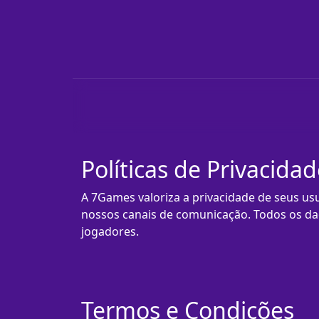
Políticas de Privacida
A 7Games valoriza a privacidade de seus u
nossos canais de comunicação. Todos os dad
jogadores.
Termos e Condições