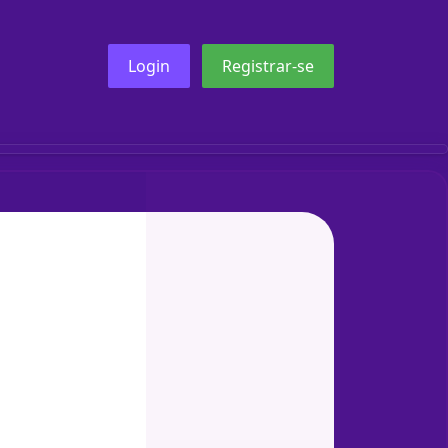
Login
Registrar-se