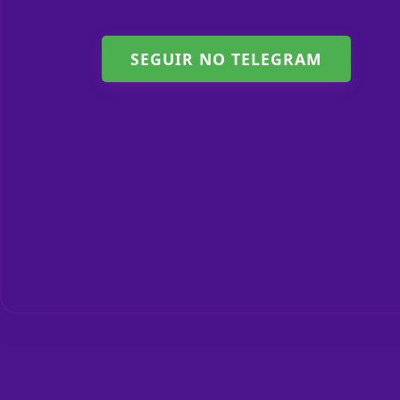
SEGUIR NO TELEGRAM