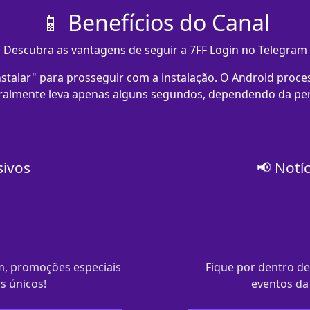
📱 Benefícios do Canal
Descubra as vantagens de seguir a 7FF Login no Telegram
stalar" para prosseguir com a instalação. O Android process
geralmente leva apenas alguns segundos, dependendo da per
sivos
📢 Notí
m, promoções especiais
Fique por dentro d
s únicos!
eventos da