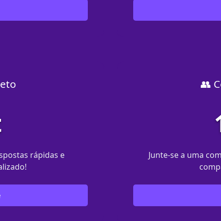
reto
👥 
t
espostas rápidas e
Junte-se a uma com
lizado!
compa
e