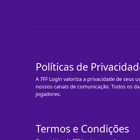
Políticas de Privacida
A 7FF Login valoriza a privacidade de seus
nossos canais de comunicação. Todos os dad
jogadores.
Termos e Condições