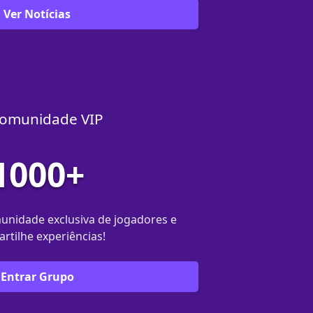
Ver Notícias
Comunidade VIP
1000+
unidade exclusiva de jogadores e
rtilhe experiências!
Entrar Grupo