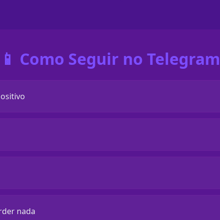
📱 Como Seguir no Telegram
ositivo
erder nada