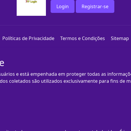
Login
Registrar-se
Políticas de Privacidade
Termos e Condições
Sitemap
de
 usuários e está empenhada em proteger todas as informaçõ
os coletados são utilizados exclusivamente para fins de m