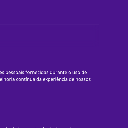
es pessoais fornecidas durante o uso de
elhoria contínua da experiência de nossos