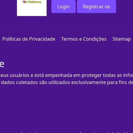
Login
Registrar-se
Políticas de Privacidade
Termos e Condições
Sitemap
de
 seus usuários e está empenhada em proteger todas as inf
dados coletados são utilizados exclusivamente para fins d