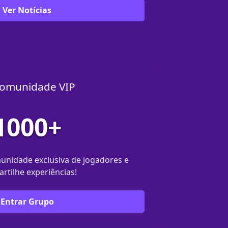
Ver Notícias
Comunidade VIP
1000+
unidade exclusiva de jogadores e
rtilhe experiências!
Entrar Grupo