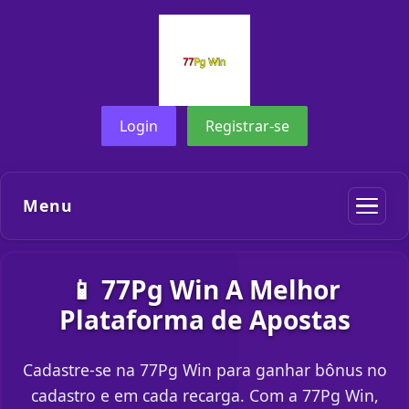
Login
Registrar-se
Menu
📱 77Pg Win A Melhor
Plataforma de Apostas
Cadastre-se na 77Pg Win para ganhar bônus no
cadastro e em cada recarga. Com a 77Pg Win,