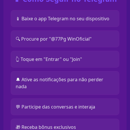
📱 Baixe o app Telegram no seu dispositivo
🔍 Procure por "@77Pg WinOficial"
👆 Toque em "Entrar" ou "Join"
🔔 Ative as notificações para não perder
nada
💬 Participe das conversas e interaja
🎁 Receba bônus exclusivos