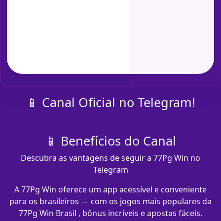
📱 Canal Oficial no Telegram!
📱 Benefícios do Canal
Descubra as vantagens de seguir a 77Pg Win no
Telegram
A 77Pg Win oferece um app acessível e conveniente
para os brasileiros — com os jogos mais populares da
77Pg Win Brasil , bônus incríveis e apostas fáceis.