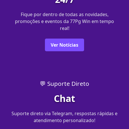
Fique por dentro de todas as novidades,
promoções e eventos da 77Pg Win em tempo
real!
Ver Notícias
💬 Suporte Direto
Chat
Suporte direto via Telegram, respostas rápidas e
atendimento personalizado!