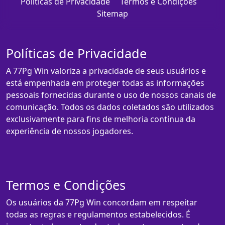
Políticas de Privacidade
Termos e Condições
Sitemap
Políticas de Privacidade
A 77Pg Win valoriza a privacidade de seus usuários e
está empenhada em proteger todas as informações
pessoais fornecidas durante o uso de nossos canais de
comunicação. Todos os dados coletados são utilizados
exclusivamente para fins de melhoria contínua da
experiência de nossos jogadores.
Termos e Condições
Os usuários da 77Pg Win concordam em respeitar
todas as regras e regulamentos estabelecidos. É