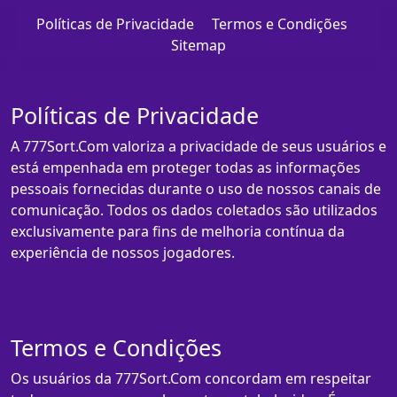
Políticas de Privacidade
Termos e Condições
Sitemap
Políticas de Privacidade
A 777Sort.Com valoriza a privacidade de seus usuários e
está empenhada em proteger todas as informações
pessoais fornecidas durante o uso de nossos canais de
comunicação. Todos os dados coletados são utilizados
exclusivamente para fins de melhoria contínua da
experiência de nossos jogadores.
Termos e Condições
Os usuários da 777Sort.Com concordam em respeitar