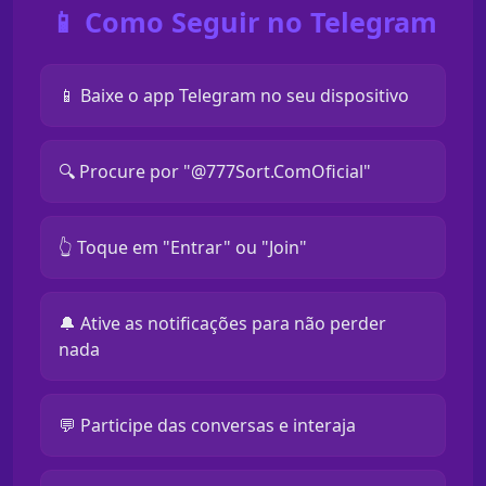
📱 Como Seguir no Telegram
📱 Baixe o app Telegram no seu dispositivo
🔍 Procure por "@777Sort.ComOficial"
👆 Toque em "Entrar" ou "Join"
🔔 Ative as notificações para não perder
nada
💬 Participe das conversas e interaja