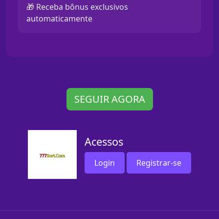
🎁 Receba bônus exclusivos
automaticamente
SEGUIR AGORA
Acessos
Login
Registrar-se