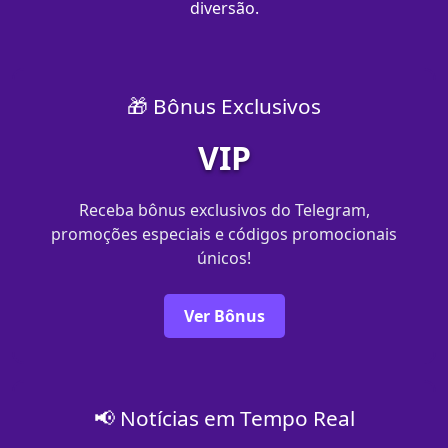
diversão.
🎁 Bônus Exclusivos
VIP
Receba bônus exclusivos do Telegram,
promoções especiais e códigos promocionais
únicos!
Ver Bônus
📢 Notícias em Tempo Real