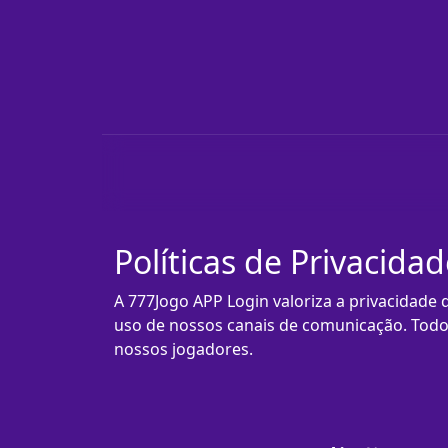
Políticas de Privacida
A 777Jogo APP Login valoriza a privacidade
uso de nossos canais de comunicação. Todos
nossos jogadores.