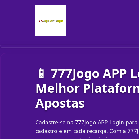
📱 777Jogo APP L
Melhor Platafor
Apostas
Cadastre-se na 777Jogo APP Login para
cadastro e em cada recarga. Com a 777