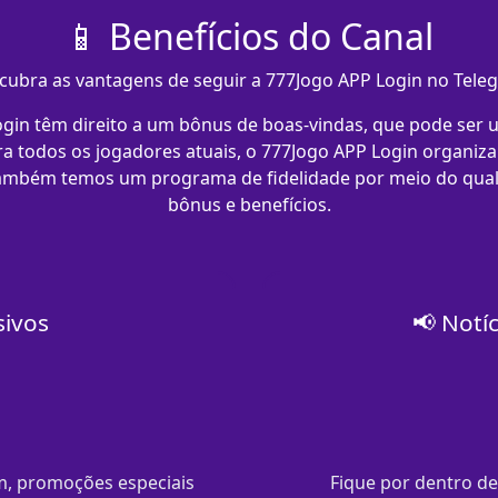
📱 Benefícios do Canal
cubra as vantagens de seguir a 777Jogo APP Login no Tele
ogin têm direito a um bônus de boas-vindas, que pode ser
ara todos os jogadores atuais, o 777Jogo APP Login orga
. Também temos um programa de fidelidade por meio do qual
bônus e benefícios.
sivos
📢 Notí
m, promoções especiais
Fique por dentro d