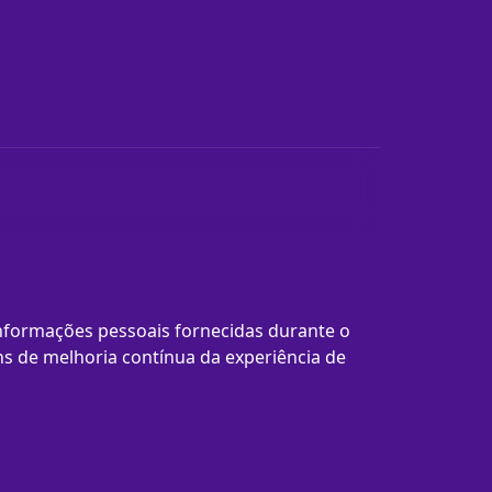
informações pessoais fornecidas durante o
ns de melhoria contínua da experiência de