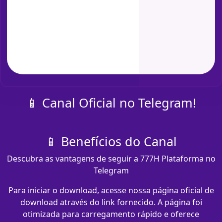
📱 Canal Oficial no Telegram!
📱 Benefícios do Canal
Descubra as vantagens de seguir a 777H Plataforma no
Telegram
Para iniciar o download, acesse nossa página oficial de
download através do link fornecido. A página foi
otimizada para carregamento rápido e oferece