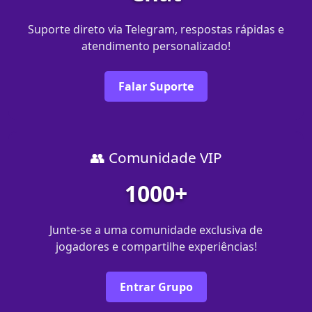
Suporte direto via Telegram, respostas rápidas e
atendimento personalizado!
Falar Suporte
👥 Comunidade VIP
1000+
Junte-se a uma comunidade exclusiva de
jogadores e compartilhe experiências!
Entrar Grupo