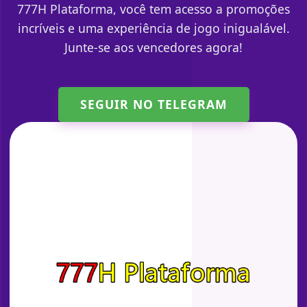
777H Plataforma, você tem acesso a promoções
incríveis e uma experiência de jogo inigualável.
Junte-se aos vencedores agora!
SEGUIR NO TELEGRAM