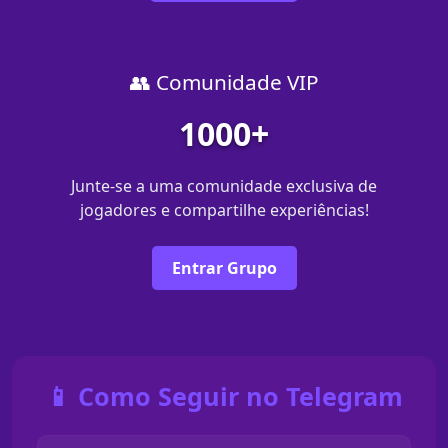
👥 Comunidade VIP
1000+
Junte-se a uma comunidade exclusiva de
jogadores e compartilhe experiências!
Entrar Grupo
📱 Como Seguir no Telegram