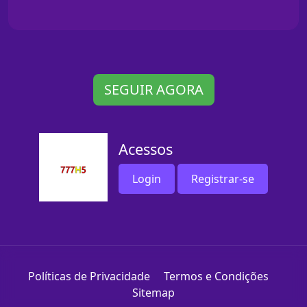
SEGUIR AGORA
Acessos
Login
Registrar-se
Políticas de Privacidade
Termos e Condições
Sitemap