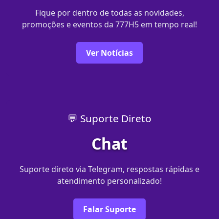
Fique por dentro de todas as novidades,
promoções e eventos da 777H5 em tempo real!
Ver Notícias
💬 Suporte Direto
Chat
Suporte direto via Telegram, respostas rápidas e
atendimento personalizado!
Falar Suporte