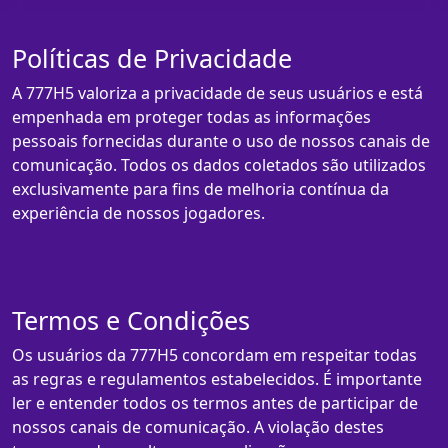
Políticas de Privacidade
A 777H5 valoriza a privacidade de seus usuários e está
empenhada em proteger todas as informações
pessoais fornecidas durante o uso de nossos canais de
comunicação. Todos os dados coletados são utilizados
exclusivamente para fins de melhoria contínua da
experiência de nossos jogadores.
Termos e Condições
Os usuários da 777H5 concordam em respeitar todas
as regras e regulamentos estabelecidos. É importante
ler e entender todos os termos antes de participar de
nossos canais de comunicação. A violação destes