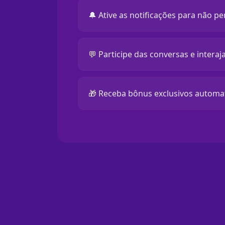
🔔 Ative as notificações para não p
💬 Participe das conversas e interaj
🎁 Receba bônus exclusivos autom