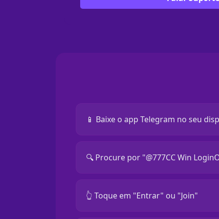
📱 Baixe o app Telegram no seu disp
🔍 Procure por "@777CC Win LoginOf
👆 Toque em "Entrar" ou "Join"