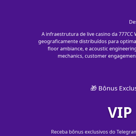
De
A infraestrutura de live casino da 777C
geograficamente distribuídos para optimal
floor ambiance, e acoustic engineeri
mechanics, customer engagement p
🎁 Bônus Exclu
VIP
Receba bônus exclusivos do Telegra