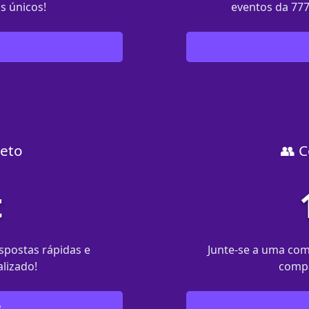
s únicos!
eventos da 77
reto
👥 
t
espostas rápidas e
Junte-se a uma com
lizado!
compa
e