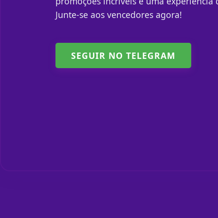
promoções incríveis e uma experiência d
Junte-se aos vencedores agora!
SEGUIR NO TELEGRAM