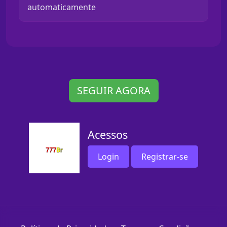
automaticamente
SEGUIR AGORA
Acessos
Login
Registrar-se