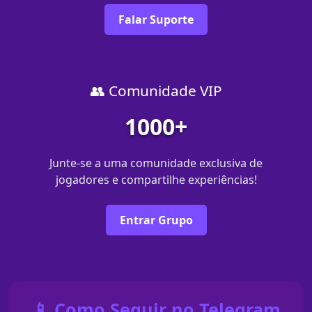
Falar Suporte
👥 Comunidade VIP
1000+
Junte-se a uma comunidade exclusiva de
jogadores e compartilhe experiências!
Entrar Grupo
📱 Como Seguir no Telegram