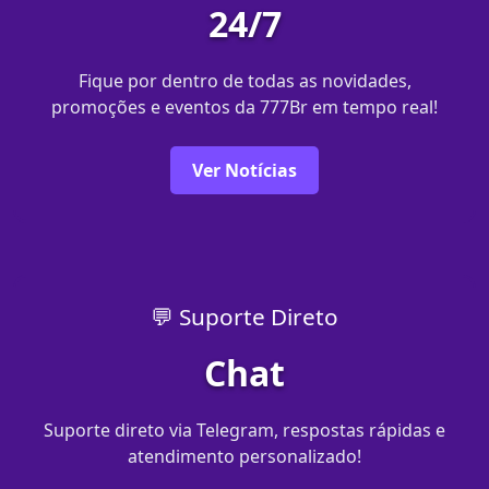
24/7
Fique por dentro de todas as novidades,
promoções e eventos da 777Br em tempo real!
Ver Notícias
💬 Suporte Direto
Chat
Suporte direto via Telegram, respostas rápidas e
atendimento personalizado!