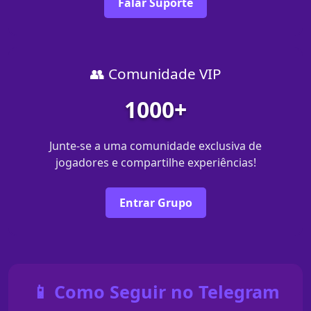
Falar Suporte
👥 Comunidade VIP
1000+
Junte-se a uma comunidade exclusiva de
jogadores e compartilhe experiências!
Entrar Grupo
📱 Como Seguir no Telegram