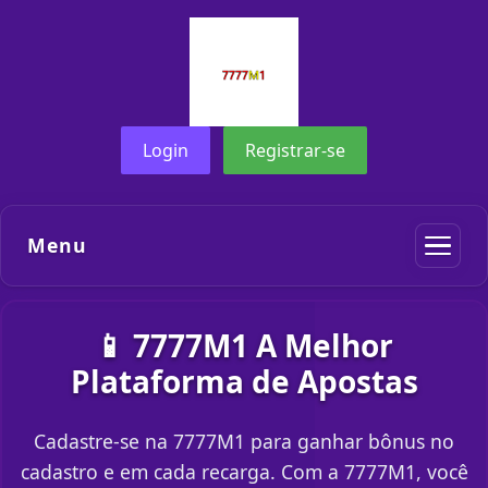
Login
Registrar-se
Menu
📱 7777M1 A Melhor
Plataforma de Apostas
Cadastre-se na 7777M1 para ganhar bônus no
cadastro e em cada recarga. Com a 7777M1, você