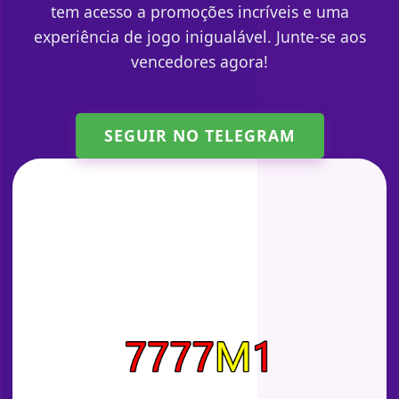
tem acesso a promoções incríveis e uma
experiência de jogo inigualável. Junte-se aos
vencedores agora!
SEGUIR NO TELEGRAM