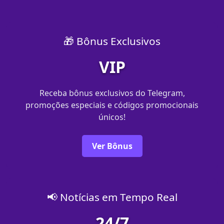
🎁 Bônus Exclusivos
VIP
Receba bônus exclusivos do Telegram,
promoções especiais e códigos promocionais
únicos!
Ver Bônus
📢 Notícias em Tempo Real
24/7