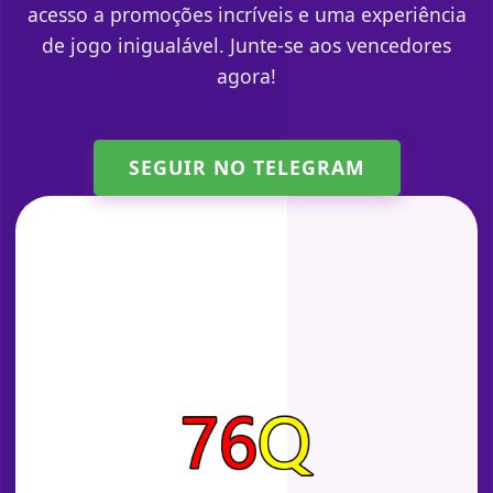
acesso a promoções incríveis e uma experiência
de jogo inigualável. Junte-se aos vencedores
agora!
SEGUIR NO TELEGRAM