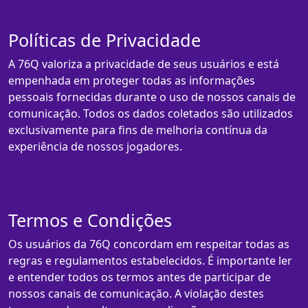
Políticas de Privacidade
A 76Q valoriza a privacidade de seus usuários e está
empenhada em proteger todas as informações
pessoais fornecidas durante o uso de nossos canais de
comunicação. Todos os dados coletados são utilizados
exclusivamente para fins de melhoria contínua da
experiência de nossos jogadores.
Termos e Condições
Os usuários da 76Q concordam em respeitar todas as
regras e regulamentos estabelecidos. É importante ler
e entender todos os termos antes de participar de
nossos canais de comunicação. A violação destes