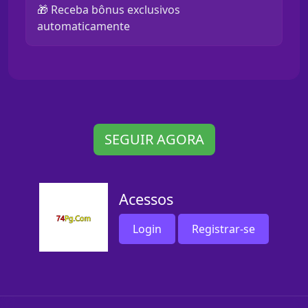
🎁 Receba bônus exclusivos
automaticamente
SEGUIR AGORA
Acessos
Login
Registrar-se