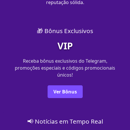
reputação sólida.
🎁 Bônus Exclusivos
VIP
Receba bônus exclusivos do Telegram,
promoções especiais e códigos promocionais
únicos!
Ver Bônus
📢 Notícias em Tempo Real