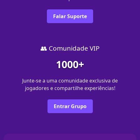
Falar Suporte
👥 Comunidade VIP
1000+
Junte-se a uma comunidade exclusiva de
jogadores e compartilhe experiências!
Entrar Grupo