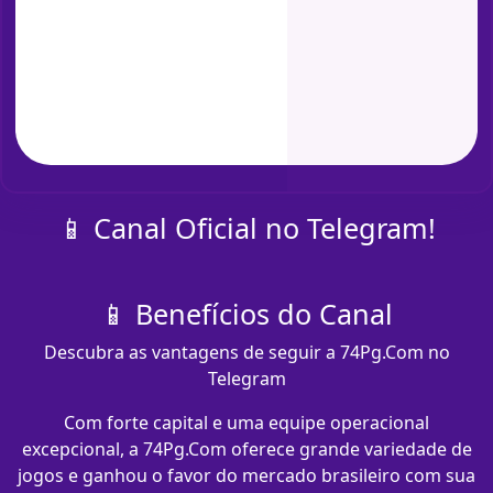
📱 Canal Oficial no Telegram!
📱 Benefícios do Canal
Descubra as vantagens de seguir a 74Pg.Com no
Telegram
Com forte capital e uma equipe operacional
excepcional, a 74Pg.Com oferece grande variedade de
jogos e ganhou o favor do mercado brasileiro com sua