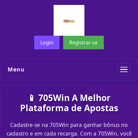
Login
Registrar-se
Menu
📱 705Win A Melhor
Plataforma de Apostas
Cadastre-se na 705Win para ganhar bônus no
cadastro e em cada recarga. Com a 705Win, você