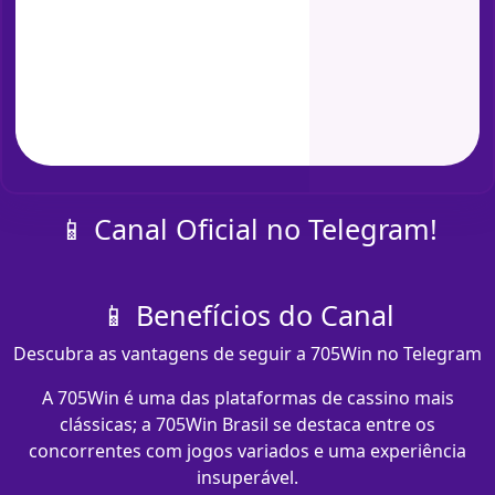
📱 Canal Oficial no Telegram!
📱 Benefícios do Canal
Descubra as vantagens de seguir a 705Win no Telegram
A 705Win é uma das plataformas de cassino mais
clássicas; a 705Win Brasil se destaca entre os
concorrentes com jogos variados e uma experiência
insuperável.