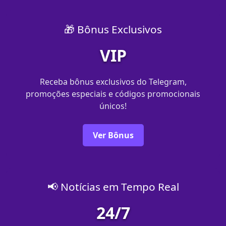
🎁 Bônus Exclusivos
VIP
Receba bônus exclusivos do Telegram,
promoções especiais e códigos promocionais
únicos!
Ver Bônus
📢 Notícias em Tempo Real
24/7