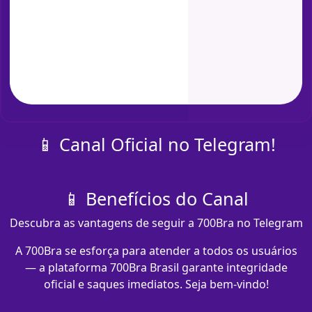
📱 Canal Oficial no Telegram!
📱 Benefícios do Canal
Descubra as vantagens de seguir a 700Bra no Telegram
A 700Bra se esforça para atender a todos os usuários
— a plataforma 700Bra Brasil garante integridade
oficial e saques imediatos. Seja bem-vindo!