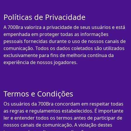
Políticas de Privacidade
A 700Bra valoriza a privacidade de seus usuários e está
empenhada em proteger todas as informações
pessoais fornecidas durante o uso de nossos canais de
comunicação. Todos os dados coletados são utilizados
exclusivamente para fins de melhoria contínua da
experiência de nossos jogadores.
Termos e Condições
Os usuários da 700Bra concordam em respeitar todas
as regras e regulamentos estabelecidos. É importante
ler e entender todos os termos antes de participar de
nossos canais de comunicação. A violação destes