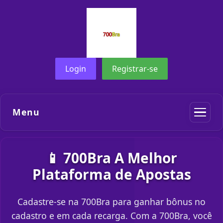
Login
Registrar-se
Menu
📱 700Bra A Melhor
Plataforma de Apostas
Cadastre-se na 700Bra para ganhar bônus no
cadastro e em cada recarga. Com a 700Bra, você