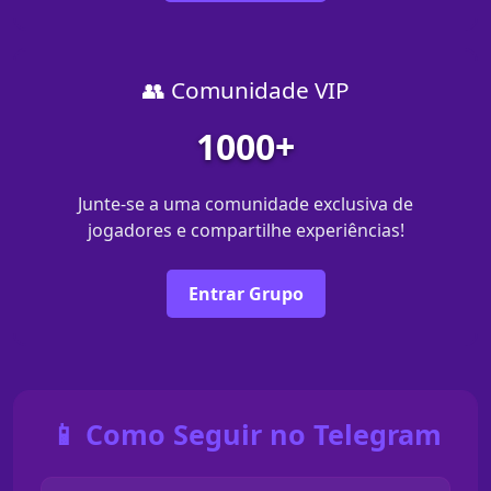
👥 Comunidade VIP
1000+
Junte-se a uma comunidade exclusiva de
jogadores e compartilhe experiências!
Entrar Grupo
📱 Como Seguir no Telegram