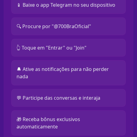
📱 Baixe o app Telegram no seu dispositivo
🔍 Procure por "@700BraOficial"
👆 Toque em "Entrar" ou "Join"
🔔 Ative as notificações para não perder
nada
💬 Participe das conversas e interaja
🎁 Receba bônus exclusivos
automaticamente