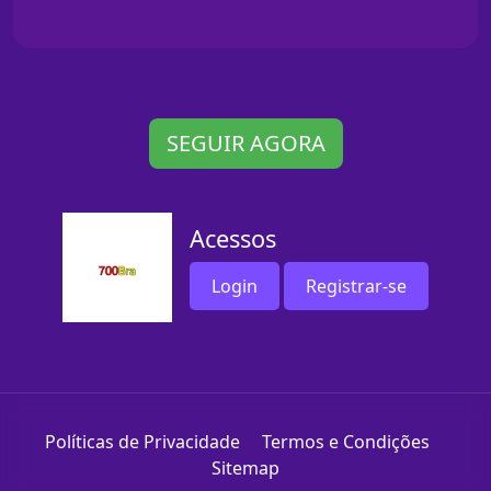
SEGUIR AGORA
Acessos
Login
Registrar-se
Políticas de Privacidade
Termos e Condições
Sitemap