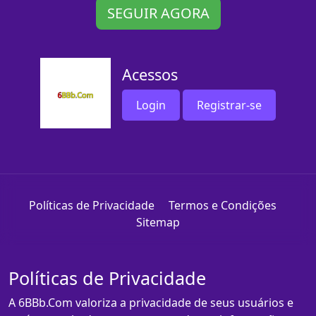
SEGUIR AGORA
Acessos
Login
Registrar-se
Políticas de Privacidade
Termos e Condições
Sitemap
Políticas de Privacidade
A 6BBb.Com valoriza a privacidade de seus usuários e