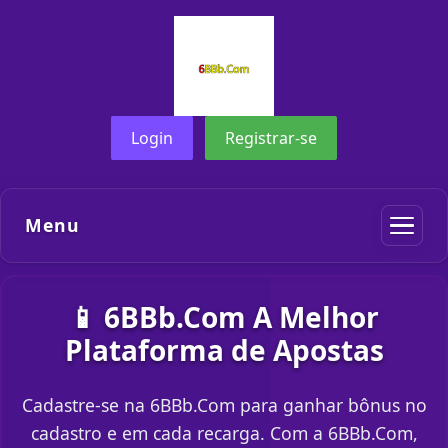
Login
Registrar-se
Menu
📱 6BBb.Com A Melhor
Plataforma de Apostas
Cadastre-se na 6BBb.Com para ganhar bônus no
cadastro e em cada recarga. Com a 6BBb.Com,