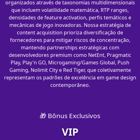
organizados através de taxonomias multidimensionais
que incluem volatilidade matemática, RTP ranges,
densidades de feature activation, perfis temáticos e
mecânicas de jogo inovadoras. Nossa estratégia de
content acquisition prioriza diversificação de
fornecedores para mitigar riscos de concentração,
mantendo partnerships estratégicas com
desenvolvedores premium como NetEnt, Pragmatic
Play, Play'n GO, Microgaming/Games Global, Push
Gaming, Nolimit City e Red Tiger, que coletivamente
representam os padrões de excelência em game design
contemporâneo.
🎁 Bônus Exclusivos
VIP