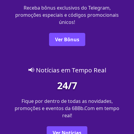
Receba bônus exclusivos do Telegram,
promoções especiais e códigos promocionais
únicos!
Ver Bônus
📢 Notícias em Tempo Real
24/7
Fique por dentro de todas as novidades,
promoções e eventos da 6BBb.Com em tempo
real!
Ver Notícias