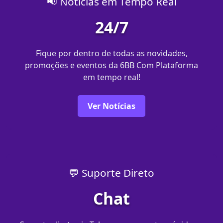
📢 Notícias em Tempo Real
24/7
Fique por dentro de todas as novidades,
promoções e eventos da 6BB Com Plataforma
em tempo real!
Ver Notícias
💬 Suporte Direto
Chat