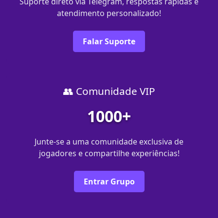
Suporte direto via Telegram, respostas rápidas e
atendimento personalizado!
Falar Suporte
👥 Comunidade VIP
1000+
Junte-se a uma comunidade exclusiva de
jogadores e compartilhe experiências!
Entrar Grupo