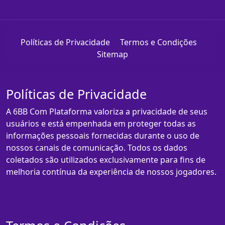
Políticas de Privacidade
Termos e Condições
Sitemap
Políticas de Privacidade
A 6BB Com Plataforma valoriza a privacidade de seus
usuários e está empenhada em proteger todas as
informações pessoais fornecidas durante o uso de
nossos canais de comunicação. Todos os dados
coletados são utilizados exclusivamente para fins de
melhoria contínua da experiência de nossos jogadores.