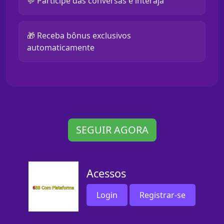
💬 Participe das conversas e interaja
🎁 Receba bônus exclusivos
automaticamente
SEGUIR AGORA
Acessos
Login
Registrar-se