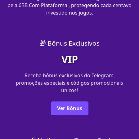
pela 6BB Com Plataforma , protegendo cada centavo
investido nos jogos.
🎁 Bônus Exclusivos
VIP
Receba bônus exclusivos do Telegram,
promoções especiais e códigos promocionais
únicos!
Ver Bônus