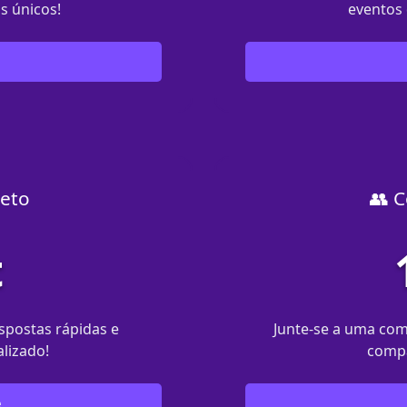
s únicos!
eventos
reto
👥 
t
espostas rápidas e
Junte-se a uma com
lizado!
compa
e