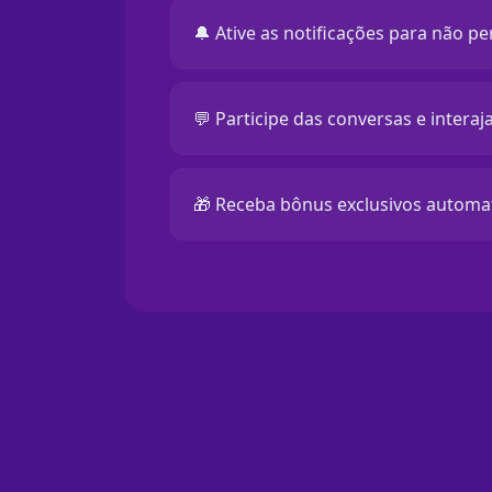
🔔 Ative as notificações para não p
💬 Participe das conversas e interaj
🎁 Receba bônus exclusivos autom