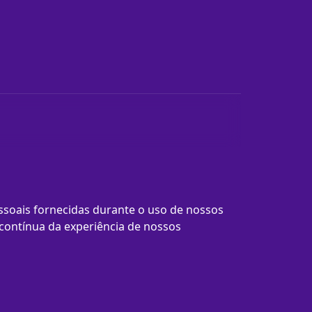
ssoais fornecidas durante o uso de nossos
 contínua da experiência de nossos