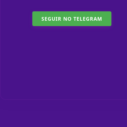
SEGUIR NO TELEGRAM