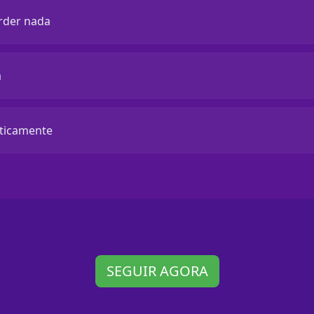
erder nada
a
aticamente
SEGUIR AGORA