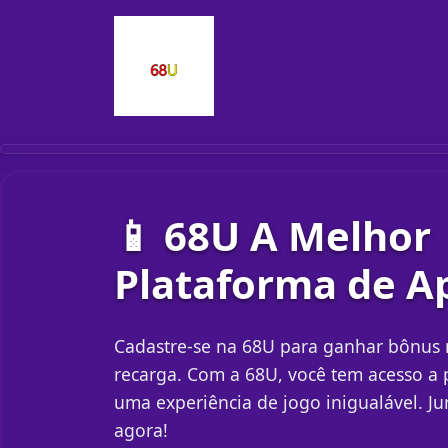
📱 68U A Melhor
Plataforma de A
Cadastre-se na 68U para ganhar bônus 
recarga. Com a 68U, você tem acesso a 
uma experiência de jogo inigualável. J
agora!