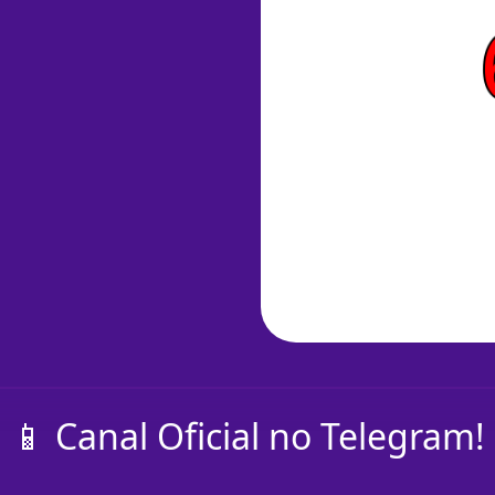
📱 Canal Oficial no Telegram!