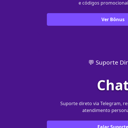
e códigos promocionai
Ver Bônus
💬 Suporte Di
Cha
Suporte direto via Telegram, r
atendimento persona
Falar Suport