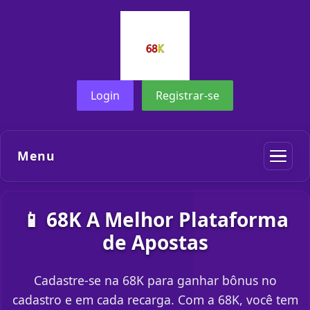
Login
Registrar-se
Menu
📱 68K A Melhor Plataforma
de Apostas
Cadastre-se na 68K para ganhar bônus no
cadastro e em cada recarga. Com a 68K, você tem