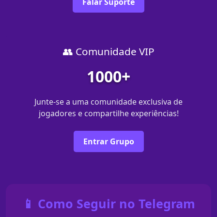
Falar Suporte
👥 Comunidade VIP
1000+
Junte-se a uma comunidade exclusiva de
jogadores e compartilhe experiências!
Entrar Grupo
📱 Como Seguir no Telegram