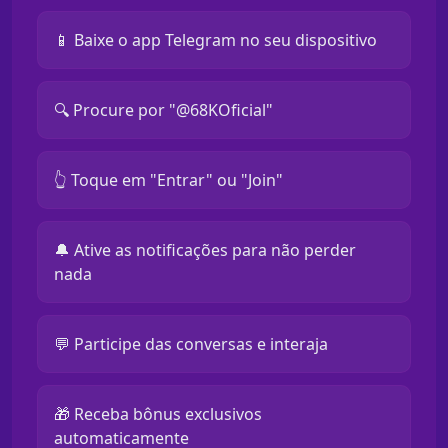
📱 Baixe o app Telegram no seu dispositivo
🔍 Procure por "@68KOficial"
👆 Toque em "Entrar" ou "Join"
🔔 Ative as notificações para não perder
nada
💬 Participe das conversas e interaja
🎁 Receba bônus exclusivos
automaticamente