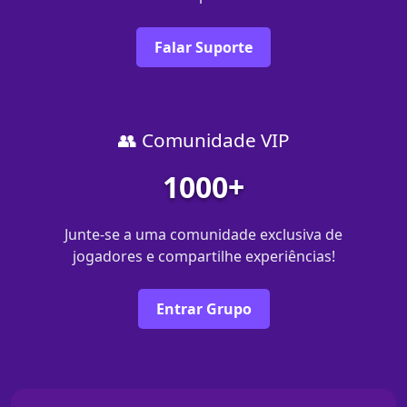
Falar Suporte
👥 Comunidade VIP
1000+
Junte-se a uma comunidade exclusiva de
jogadores e compartilhe experiências!
Entrar Grupo