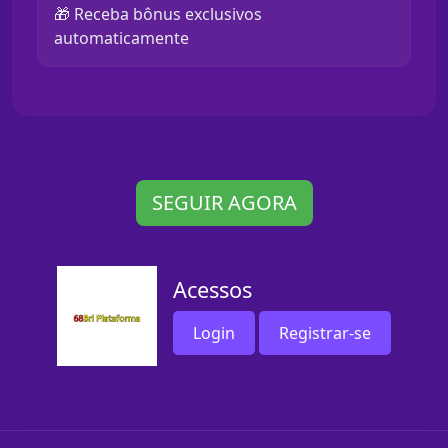
🎁 Receba bônus exclusivos
automaticamente
SEGUIR AGORA
Acessos
Login
Registrar-se