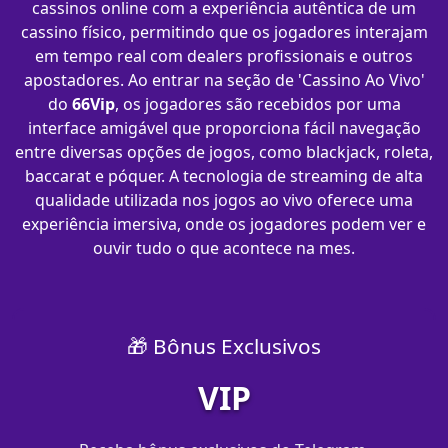
cassinos online com a experiência autêntica de um
cassino físico, permitindo que os jogadores interajam
em tempo real com dealers profissionais e outros
apostadores. Ao entrar na seção de 'Cassino Ao Vivo'
do
66Vip
, os jogadores são recebidos por uma
interface amigável que proporciona fácil navegação
entre diversas opções de jogos, como blackjack, roleta,
baccarat e póquer. A tecnologia de streaming de alta
qualidade utilizada nos jogos ao vivo oferece uma
experiência imersiva, onde os jogadores podem ver e
ouvir tudo o que acontece na mes.
🎁 Bônus Exclusivos
VIP