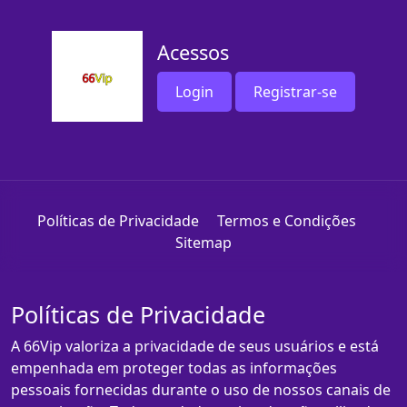
Acessos
Login
Registrar-se
Políticas de Privacidade
Termos e Condições
Sitemap
Políticas de Privacidade
A 66Vip valoriza a privacidade de seus usuários e está
empenhada em proteger todas as informações
pessoais fornecidas durante o uso de nossos canais de