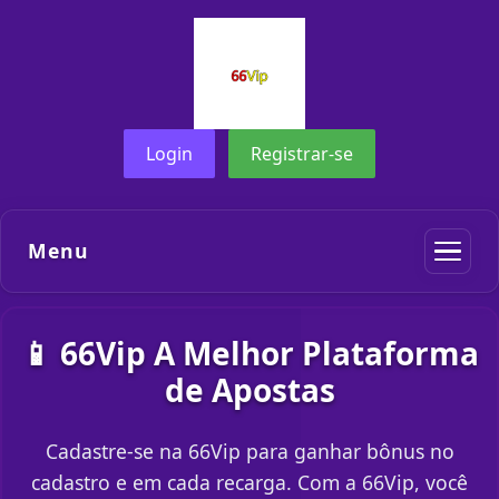
Login
Registrar-se
Menu
📱 66Vip A Melhor Plataforma
de Apostas
Cadastre-se na 66Vip para ganhar bônus no
cadastro e em cada recarga. Com a 66Vip, você