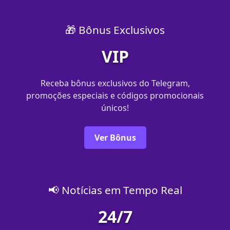
🎁 Bônus Exclusivos
VIP
Receba bônus exclusivos do Telegram,
promoções especiais e códigos promocionais
únicos!
Ver Bônus
📢 Notícias em Tempo Real
24/7