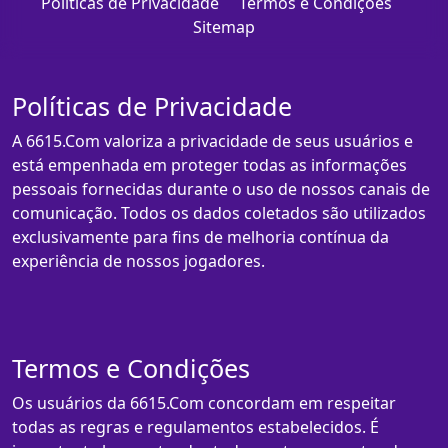
Políticas de Privacidade
Termos e Condições
Sitemap
Políticas de Privacidade
A 6615.Com valoriza a privacidade de seus usuários e
está empenhada em proteger todas as informações
pessoais fornecidas durante o uso de nossos canais de
comunicação. Todos os dados coletados são utilizados
exclusivamente para fins de melhoria contínua da
experiência de nossos jogadores.
Termos e Condições
Os usuários da 6615.Com concordam em respeitar
todas as regras e regulamentos estabelecidos. É