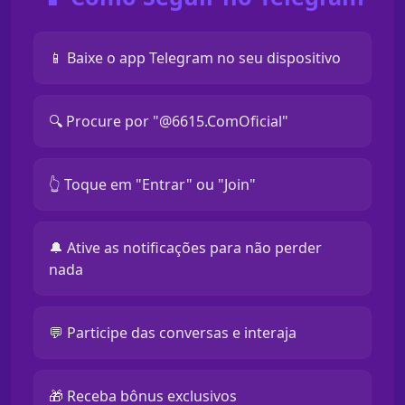
📱 Baixe o app Telegram no seu dispositivo
🔍 Procure por "@6615.ComOficial"
👆 Toque em "Entrar" ou "Join"
🔔 Ative as notificações para não perder
nada
💬 Participe das conversas e interaja
🎁 Receba bônus exclusivos