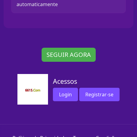
automaticamente
SEGUIR AGORA
Acessos
Login
Registrar-se