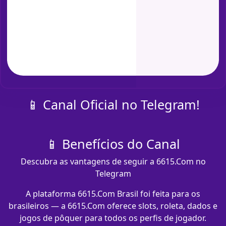
📱 Canal Oficial no Telegram!
📱 Benefícios do Canal
Descubra as vantagens de seguir a 6615.Com no
Telegram
A plataforma 6615.Com Brasil foi feita para os
brasileiros — a 6615.Com oferece slots, roleta, dados e
jogos de pôquer para todos os perfis de jogador.