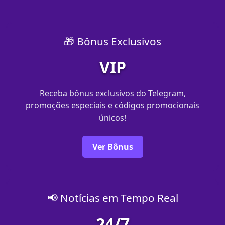
🎁 Bônus Exclusivos
VIP
Receba bônus exclusivos do Telegram,
promoções especiais e códigos promocionais
únicos!
Ver Bônus
📢 Notícias em Tempo Real
24/7