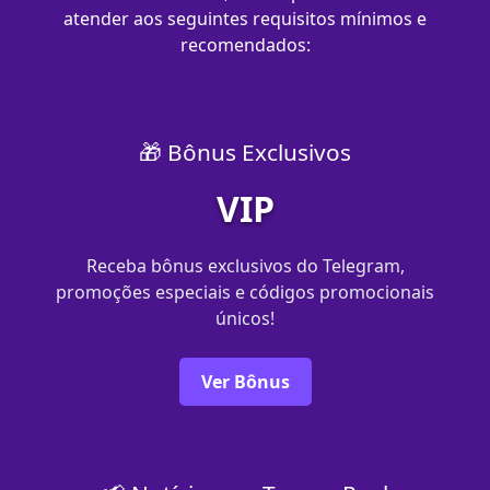
atender aos seguintes requisitos mínimos e
recomendados:
🎁 Bônus Exclusivos
VIP
Receba bônus exclusivos do Telegram,
promoções especiais e códigos promocionais
únicos!
Ver Bônus