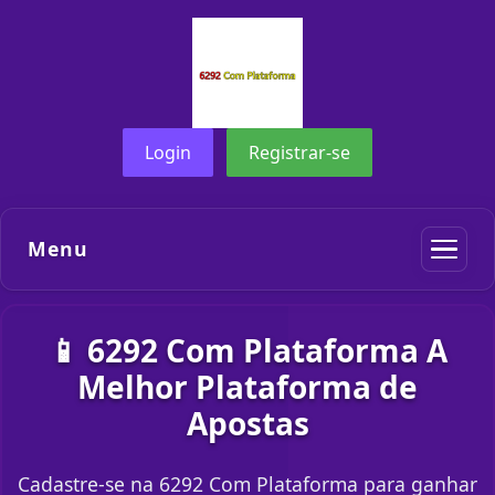
Login
Registrar-se
Menu
📱 6292 Com Plataforma A
Melhor Plataforma de
Apostas
Cadastre-se na 6292 Com Plataforma para ganhar