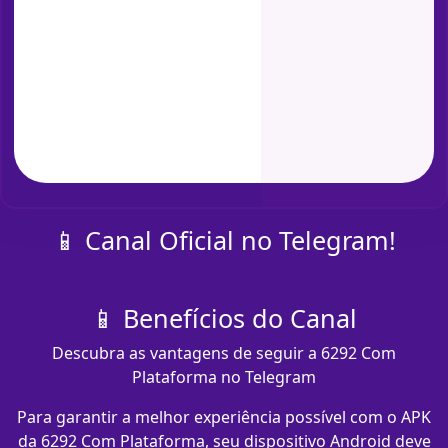
📱 Canal Oficial no Telegram!
📱 Benefícios do Canal
Descubra as vantagens de seguir a 6292 Com
Plataforma no Telegram
Para garantir a melhor experiência possível com o APK
da 6292 Com Plataforma, seu dispositivo Android deve