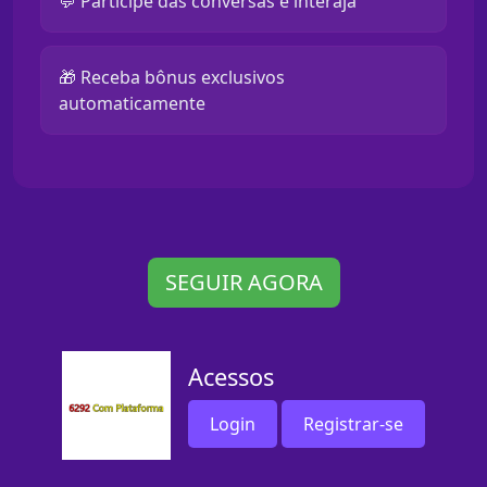
💬 Participe das conversas e interaja
🎁 Receba bônus exclusivos
automaticamente
SEGUIR AGORA
Acessos
Login
Registrar-se