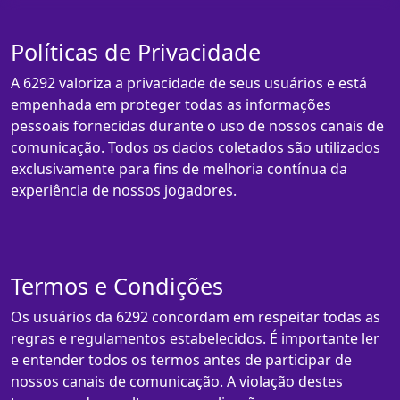
Políticas de Privacidade
A 6292 valoriza a privacidade de seus usuários e está
empenhada em proteger todas as informações
pessoais fornecidas durante o uso de nossos canais de
comunicação. Todos os dados coletados são utilizados
exclusivamente para fins de melhoria contínua da
experiência de nossos jogadores.
Termos e Condições
Os usuários da 6292 concordam em respeitar todas as
regras e regulamentos estabelecidos. É importante ler
e entender todos os termos antes de participar de
nossos canais de comunicação. A violação destes