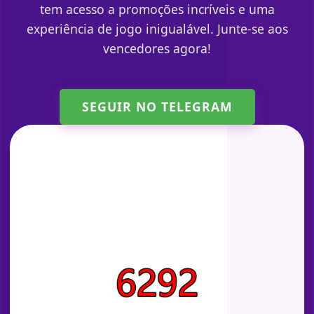
tem acesso a promoções incríveis e uma
experiência de jogo inigualável. Junte-se aos
vencedores agora!
SEGUIR NO TELEGRAM