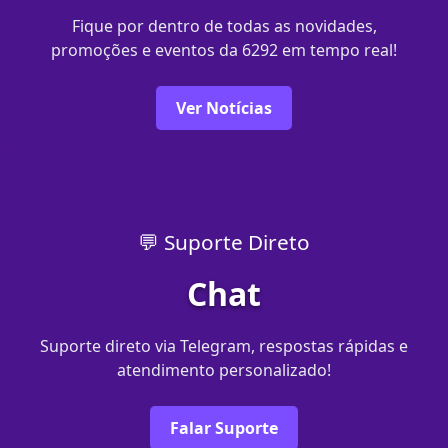
Fique por dentro de todas as novidades,
promoções e eventos da 6292 em tempo real!
Ver Notícias
💬 Suporte Direto
Chat
Suporte direto via Telegram, respostas rápidas e
atendimento personalizado!
Falar Suporte