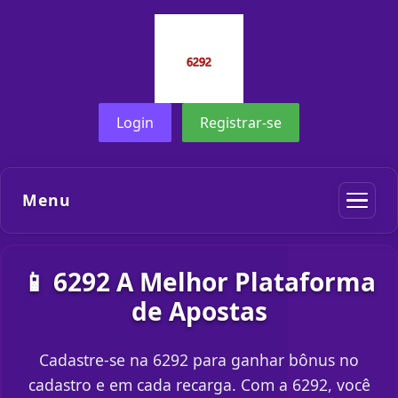
Login
Registrar-se
Menu
📱 6292 A Melhor Plataforma
de Apostas
Cadastre-se na 6292 para ganhar bônus no
cadastro e em cada recarga. Com a 6292, você