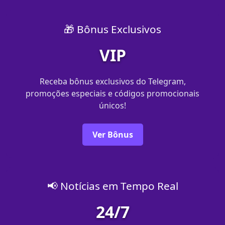
🎁 Bônus Exclusivos
VIP
Receba bônus exclusivos do Telegram,
promoções especiais e códigos promocionais
únicos!
Ver Bônus
📢 Notícias em Tempo Real
24/7