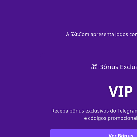
A 5Xt.Com apresenta jogos com 
🎁 Bônus Exclu
VIP
Receba bônus exclusivos do Telegra
e códigos promocionai
Ver Bônus