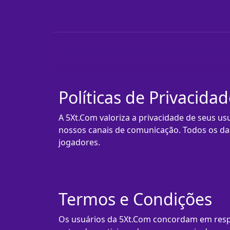
Políticas de Privacida
A 5Xt.Com valoriza a privacidade de seus u
nossos canais de comunicação. Todos os dad
jogadores.
Termos e Condições
Os usuários da 5Xt.Com concordam em respei