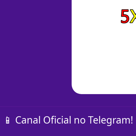
📱 Canal Oficial no Telegram!