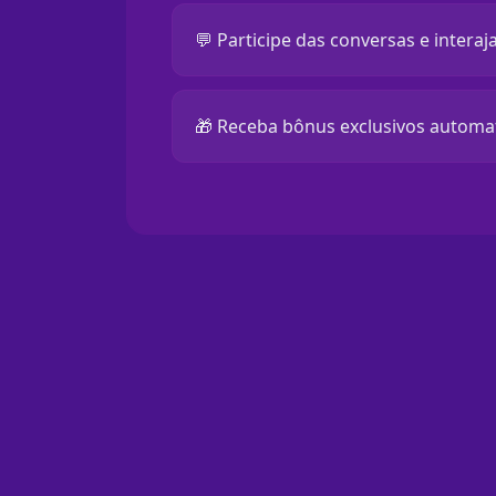
💬 Participe das conversas e interaj
🎁 Receba bônus exclusivos autom