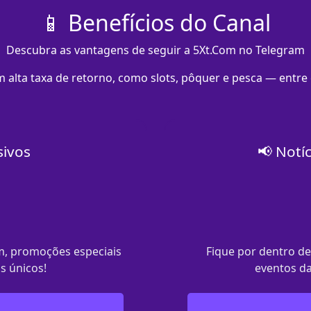
📱 Benefícios do Canal
Descubra as vantagens de seguir a 5Xt.Com no Telegram
alta taxa de retorno, como slots, pôquer e pesca — entre 
sivos
📢 Notí
m, promoções especiais
Fique por dentro d
s únicos!
eventos d