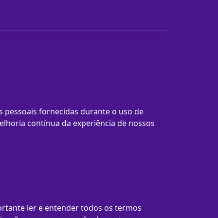
s pessoais fornecidas durante o uso de
elhoria contínua da experiência de nossos
rtante ler e entender todos os termos