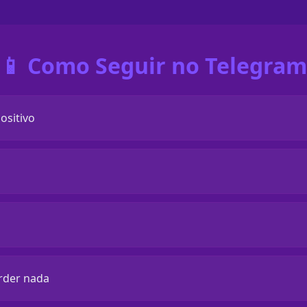
📱 Como Seguir no Telegram
ositivo
erder nada