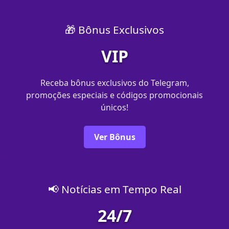
🎁 Bônus Exclusivos
VIP
Receba bônus exclusivos do Telegram,
promoções especiais e códigos promocionais
únicos!
Ver Bônus
📢 Notícias em Tempo Real
24/7