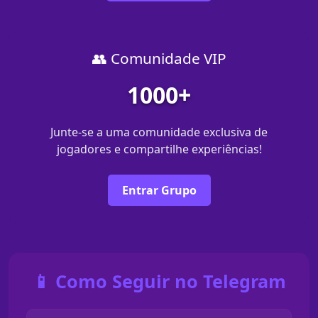
👥 Comunidade VIP
1000+
Junte-se a uma comunidade exclusiva de
jogadores e compartilhe experiências!
Entrar Grupo
📱 Como Seguir no Telegram