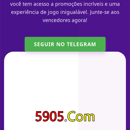
você tem acesso a promoções incríveis e uma
experiência de jogo inigualável. Junte-se aos
vencedores agora!
SEGUIR NO TELEGRAM