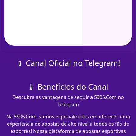
📱 Canal Oficial no Telegram!
📱 Benefícios do Canal
Descubra as vantagens de seguir a 5905.Com no
Telegram
Na 5905.Com, somos especializados em oferecer uma
experiência de apostas de alto nível a todos os fãs de
esportes! Nossa plataforma de apostas esportivas