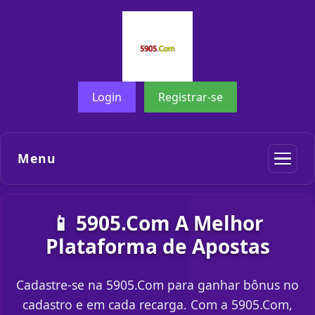
Login
Registrar-se
Menu
📱 5905.Com A Melhor
Plataforma de Apostas
Cadastre-se na 5905.Com para ganhar bônus no
cadastro e em cada recarga. Com a 5905.Com,