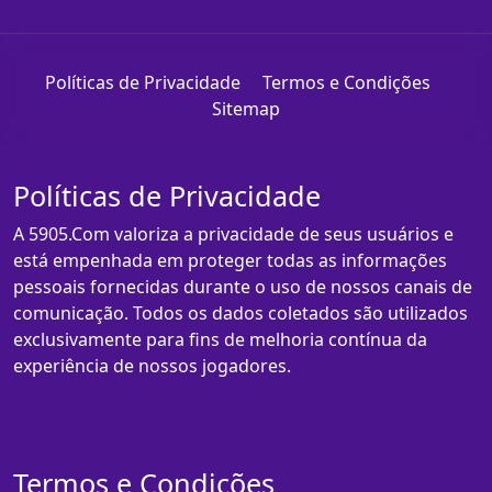
Políticas de Privacidade
Termos e Condições
Sitemap
Políticas de Privacidade
A 5905.Com valoriza a privacidade de seus usuários e
está empenhada em proteger todas as informações
pessoais fornecidas durante o uso de nossos canais de
comunicação. Todos os dados coletados são utilizados
exclusivamente para fins de melhoria contínua da
experiência de nossos jogadores.
Termos e Condições