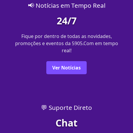
📢 Notícias em Tempo Real
24/7
Fique por dentro de todas as novidades,
promoções e eventos da 5905.Com em tempo
real!
Ver Notícias
💬 Suporte Direto
Chat