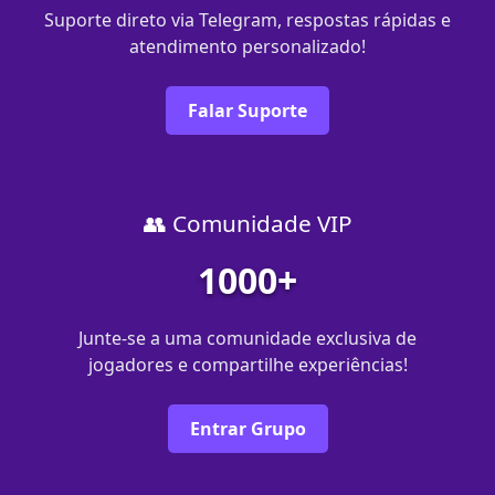
Suporte direto via Telegram, respostas rápidas e
atendimento personalizado!
Falar Suporte
👥 Comunidade VIP
1000+
Junte-se a uma comunidade exclusiva de
jogadores e compartilhe experiências!
Entrar Grupo