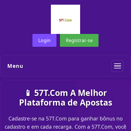
Login
Registrar-se
Menu
📱 57T.Com A Melhor
Plataforma de Apostas
Cadastre-se na 57T.Com para ganhar bônus no
cadastro e em cada recarga. Com a 57T.Com, você