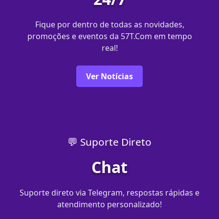
Fique por dentro de todas as novidades,
promoções e eventos da 57T.Com em tempo
real!
Ver Notícias
💬 Suporte Direto
Chat
Suporte direto via Telegram, respostas rápidas e
atendimento personalizado!