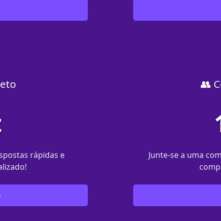
reto
👥 
t
espostas rápidas e
Junte-se a uma com
lizado!
compa
e