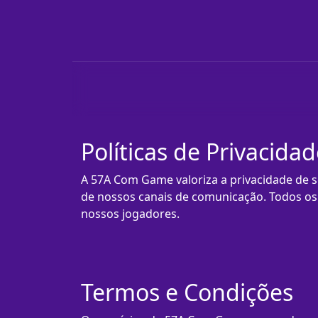
Políticas de Privacida
A 57A Com Game valoriza a privacidade de 
de nossos canais de comunicação. Todos os 
nossos jogadores.
Termos e Condições