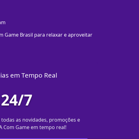
ram
 Game Brasil para relaxar e aproveitar
cias em Tempo Real
24/7
e todas as novidades, promoções e
7A Com Game em tempo real!