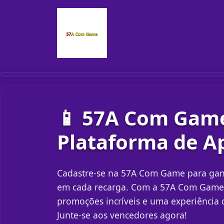
📱 57A Com Gam
Plataforma de A
Cadastre-se na 57A Com Game para gan
em cada recarga. Com a 57A Com Game,
promoções incríveis e uma experiência d
Junte-se aos vencedores agora!