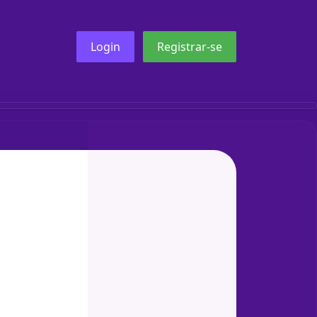
Login
Registrar-se