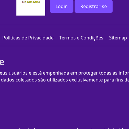
Login
Registrar-se
Políticas de Privacidade
Termos e Condições
Sitemap
de
seus usuários e está empenhada em proteger todas as info
dados coletados são utilizados exclusivamente para fins d