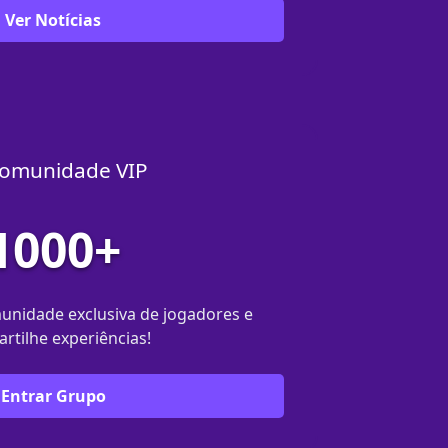
Ver Notícias
Comunidade VIP
1000+
unidade exclusiva de jogadores e
rtilhe experiências!
Entrar Grupo