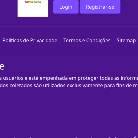
Login
Registrar-se
Políticas de Privacidade
Termos e Condições
Sitemap
de
us usuários e está empenhada em proteger todas as inform
os coletados são utilizados exclusivamente para fins de m