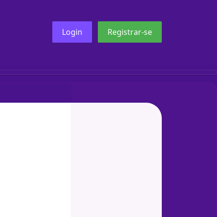
Login
Registrar-se