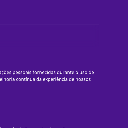
ações pessoais fornecidas durante o uso de
elhoria contínua da experiência de nossos