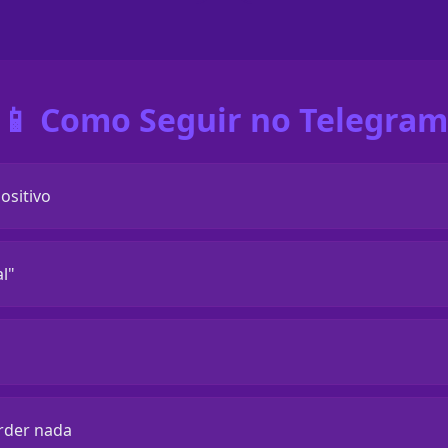
📱 Como Seguir no Telegram
ositivo
l"
erder nada