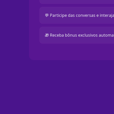
💬 Participe das conversas e interaj
🎁 Receba bônus exclusivos autom