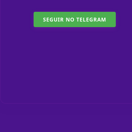
SEGUIR NO TELEGRAM