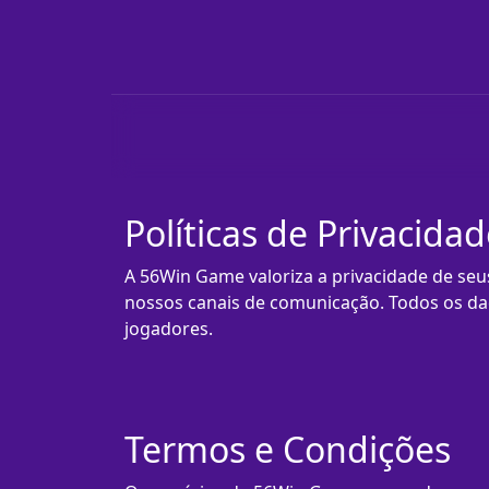
Políticas de Privacida
A 56Win Game valoriza a privacidade de se
nossos canais de comunicação. Todos os dad
jogadores.
Termos e Condições