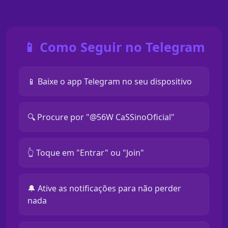
📱 Como Seguir no Telegram
📱 Baixe o app Telegram no seu dispositivo
🔍 Procure por "@56W CaSSinoOficial"
👆 Toque em "Entrar" ou "Join"
🔔 Ative as notificações para não perder
nada