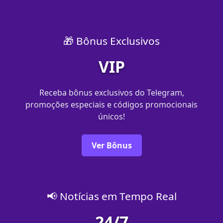
🎁 Bônus Exclusivos
VIP
Receba bônus exclusivos do Telegram,
promoções especiais e códigos promocionais
únicos!
Ver Bônus
📢 Notícias em Tempo Real
24/7