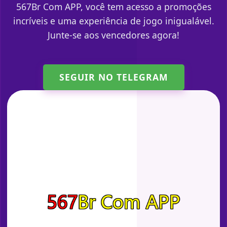
567Br Com APP, você tem acesso a promoções
incríveis e uma experiência de jogo inigualável.
Junte-se aos vencedores agora!
SEGUIR NO TELEGRAM