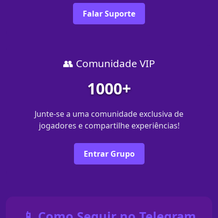
Falar Suporte
👥 Comunidade VIP
1000+
Junte-se a uma comunidade exclusiva de
jogadores e compartilhe experiências!
Entrar Grupo
📱 Como Seguir no Telegram