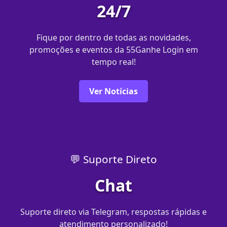
24/7
Fique por dentro de todas as novidades,
promoções e eventos da 55Ganhe Login em
tempo real!
Ver Notícias
💬 Suporte Direto
Chat
Suporte direto via Telegram, respostas rápidas e
atendimento personalizado!