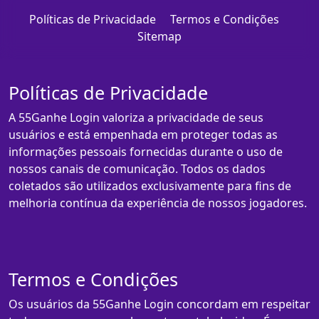
Políticas de Privacidade
Termos e Condições
Sitemap
Políticas de Privacidade
A 55Ganhe Login valoriza a privacidade de seus
usuários e está empenhada em proteger todas as
informações pessoais fornecidas durante o uso de
nossos canais de comunicação. Todos os dados
coletados são utilizados exclusivamente para fins de
melhoria contínua da experiência de nossos jogadores.
Termos e Condições
Os usuários da 55Ganhe Login concordam em respeitar