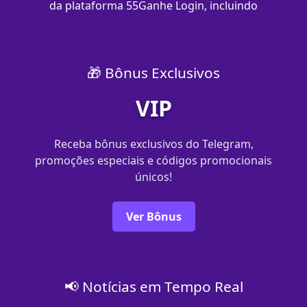
da plataforma 55Ganhe Login, incluindo
🎁 Bônus Exclusivos
VIP
Receba bônus exclusivos do Telegram,
promoções especiais e códigos promocionais
únicos!
Ver Bônus
📢 Notícias em Tempo Real