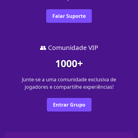
Falar Suporte
👥 Comunidade VIP
1000+
Junte-se a uma comunidade exclusiva de
jogadores e compartilhe experiências!
Entrar Grupo