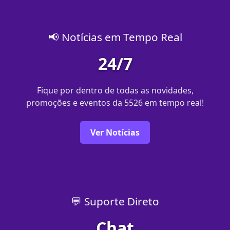
📢 Notícias em Tempo Real
24/7
Fique por dentro de todas as novidades,
promoções e eventos da 5526 em tempo real!
Ver Notícias
💬 Suporte Direto
Chat