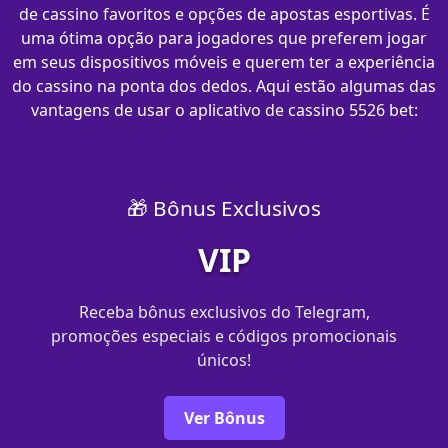
de cassino favoritos e opções de apostas esportivas. É
uma ótima opção para jogadores que preferem jogar
em seus dispositivos móveis e querem ter a experiência
do cassino na ponta dos dedos. Aqui estão algumas das
vantagens de usar o aplicativo de cassino 5526 bet:
🎁 Bônus Exclusivos
VIP
Receba bônus exclusivos do Telegram,
promoções especiais e códigos promocionais
únicos!
Ver Bônus