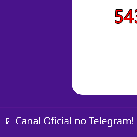
📱 Canal Oficial no Telegram!