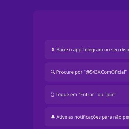
📱 Baixe o app Telegram no seu disp
🔍 Procure por "@543X.ComOficial"
👆 Toque em "Entrar" ou "Join"
🔔 Ative as notificações para não p