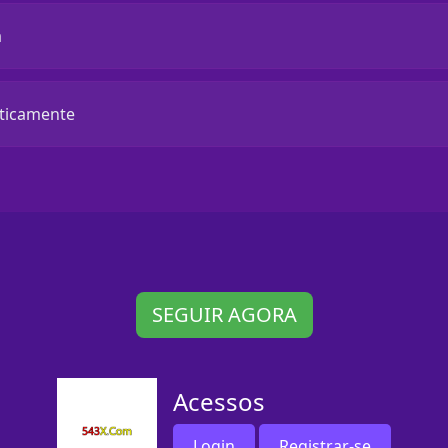
a
aticamente
SEGUIR AGORA
Acessos
Login
Registrar-se