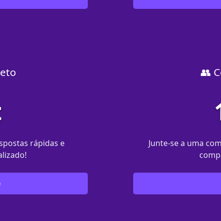
reto
👥 
t
espostas rápidas e
Junte-se a uma com
lizado!
compa
e