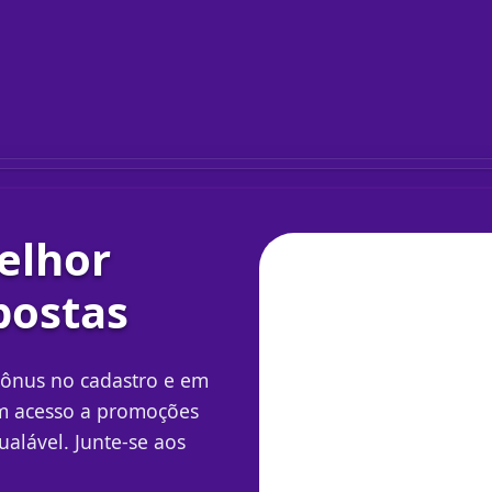
elhor
postas
bônus no cadastro e em
em acesso a promoções
ualável. Junte-se aos