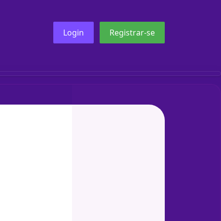
Login
Registrar-se