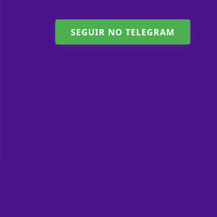
SEGUIR NO TELEGRAM