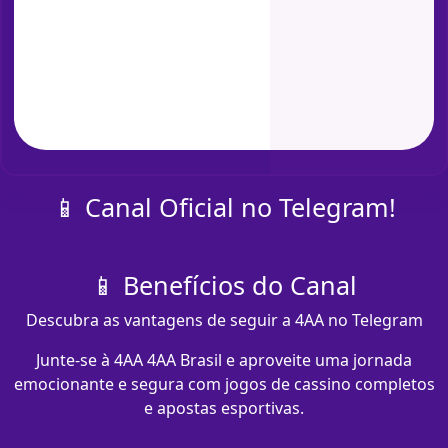
📱 Canal Oficial no Telegram!
📱 Benefícios do Canal
Descubra as vantagens de seguir a 4AA no Telegram
Junte-se à 4AA 4AA Brasil e aproveite uma jornada
emocionante e segura com jogos de cassino completos
e apostas esportivas.