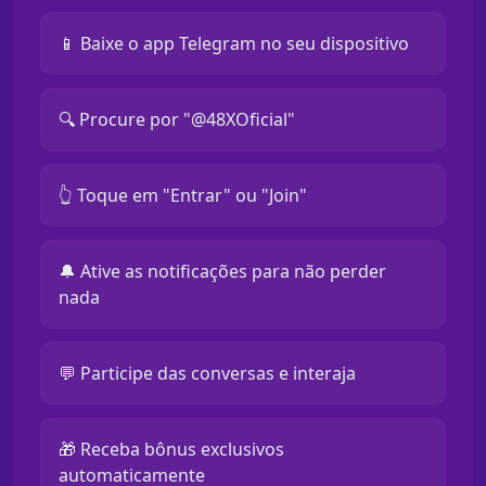
📱 Baixe o app Telegram no seu dispositivo
🔍 Procure por "@48XOficial"
👆 Toque em "Entrar" ou "Join"
🔔 Ative as notificações para não perder
nada
💬 Participe das conversas e interaja
🎁 Receba bônus exclusivos
automaticamente