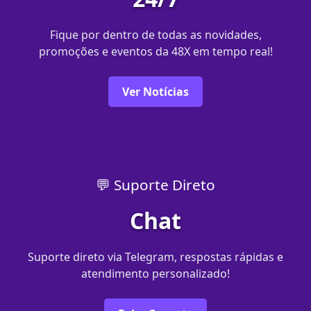
Fique por dentro de todas as novidades,
promoções e eventos da 48X em tempo real!
Ver Notícias
💬 Suporte Direto
Chat
Suporte direto via Telegram, respostas rápidas e
atendimento personalizado!