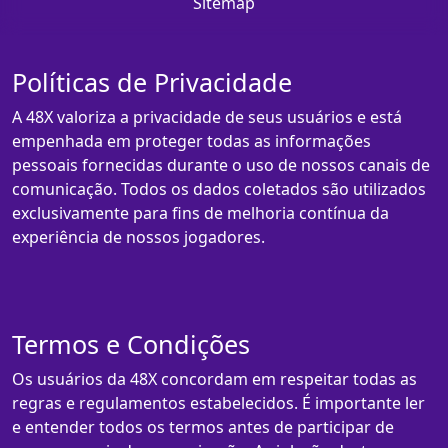
Sitemap
Políticas de Privacidade
A 48X valoriza a privacidade de seus usuários e está
empenhada em proteger todas as informações
pessoais fornecidas durante o uso de nossos canais de
comunicação. Todos os dados coletados são utilizados
exclusivamente para fins de melhoria contínua da
experiência de nossos jogadores.
Termos e Condições
Os usuários da 48X concordam em respeitar todas as
regras e regulamentos estabelecidos. É importante ler
e entender todos os termos antes de participar de