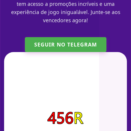
tem acesso a promoções incríveis e uma
experiência de jogo inigualável. Junte-se aos
vencedores agora!
SEGUIR NO TELEGRAM