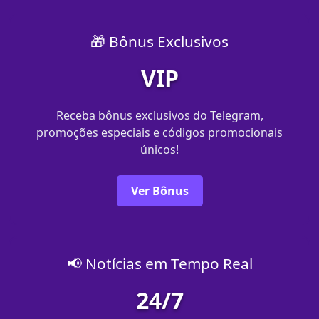
🎁 Bônus Exclusivos
VIP
Receba bônus exclusivos do Telegram,
promoções especiais e códigos promocionais
únicos!
Ver Bônus
📢 Notícias em Tempo Real
24/7