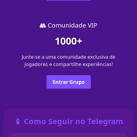
👥 Comunidade VIP
1000+
Junte-se a uma comunidade exclusiva de
jogadores e compartilhe experiências!
Entrar Grupo
📱 Como Seguir no Telegram