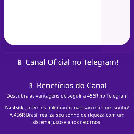
📱 Canal Oficial no Telegram!
📱 Benefícios do Canal
Descubra as vantagens de seguir a 456R no Telegram
Na 456R , prêmios milionários não são mais um sonho!
A 456R Brasil realiza seu sonho de riqueza com um
sistema justo e altos retornos!