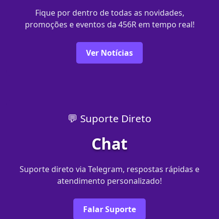
Fique por dentro de todas as novidades,
promoções e eventos da 456R em tempo real!
Ver Notícias
💬 Suporte Direto
Chat
Suporte direto via Telegram, respostas rápidas e
atendimento personalizado!
Falar Suporte