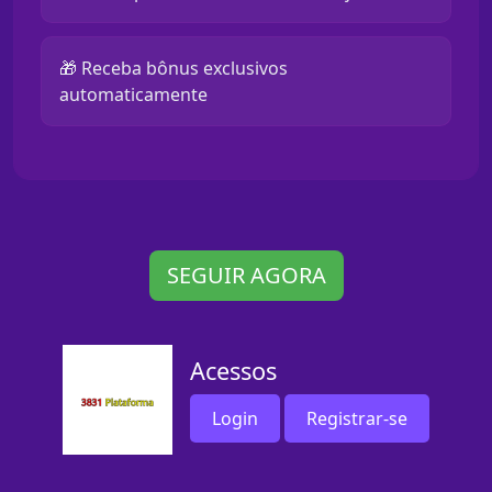
🎁 Receba bônus exclusivos
automaticamente
SEGUIR AGORA
Acessos
Login
Registrar-se