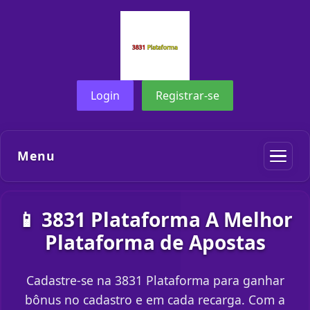
Login
Registrar-se
Menu
📱 3831 Plataforma A Melhor
Plataforma de Apostas
Cadastre-se na 3831 Plataforma para ganhar
bônus no cadastro e em cada recarga. Com a