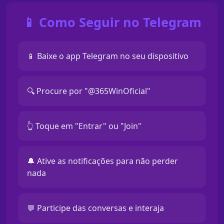
📱 Como Seguir no Telegram
📱 Baixe o app Telegram no seu dispositivo
🔍 Procure por "@365WinOficial"
👆 Toque em "Entrar" ou "Join"
🔔 Ative as notificações para não perder
nada
💬 Participe das conversas e interaja