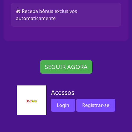
🎁 Receba bônus exclusivos
automaticamente
SEGUIR AGORA
Acessos
Login
Registrar-se