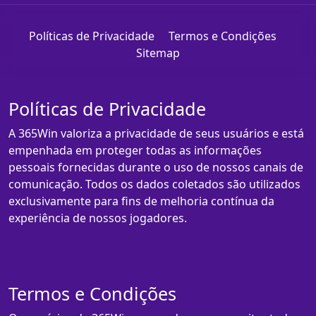
Políticas de Privacidade
Termos e Condições
Sitemap
Políticas de Privacidade
A 365Win valoriza a privacidade de seus usuários e está
empenhada em proteger todas as informações
pessoais fornecidas durante o uso de nossos canais de
comunicação. Todos os dados coletados são utilizados
exclusivamente para fins de melhoria contínua da
experiência de nossos jogadores.
Termos e Condições