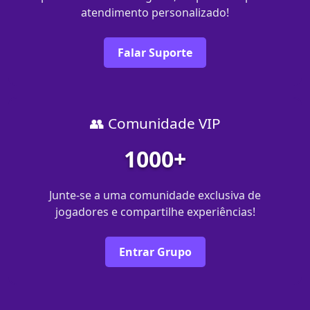
atendimento personalizado!
Falar Suporte
👥 Comunidade VIP
1000+
Junte-se a uma comunidade exclusiva de
jogadores e compartilhe experiências!
Entrar Grupo