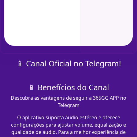
📱 Canal Oficial no Telegram!
📱 Benefícios do Canal
Descubra as vantagens de seguir a 365GG APP no
Telegram
O aplicativo suporta áudio estéreo e oferece
configurações para ajustar volume, equalização e
qualidade de áudio. Para a melhor experiência de