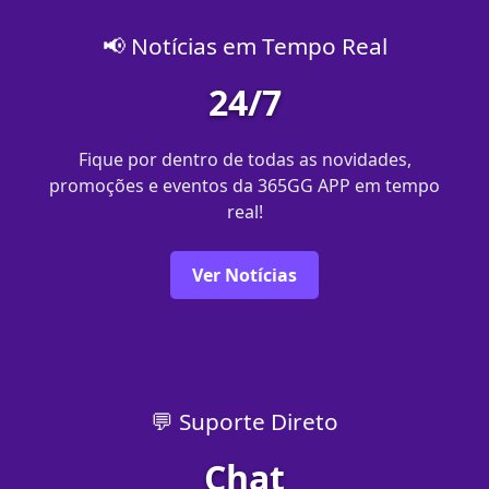
📢 Notícias em Tempo Real
24/7
Fique por dentro de todas as novidades,
promoções e eventos da 365GG APP em tempo
real!
Ver Notícias
💬 Suporte Direto
Chat