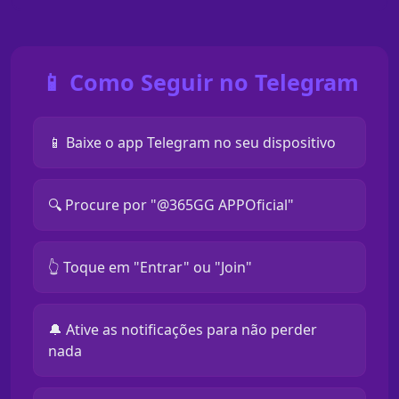
📱 Como Seguir no Telegram
📱 Baixe o app Telegram no seu dispositivo
🔍 Procure por "@365GG APPOficial"
👆 Toque em "Entrar" ou "Join"
🔔 Ative as notificações para não perder
nada