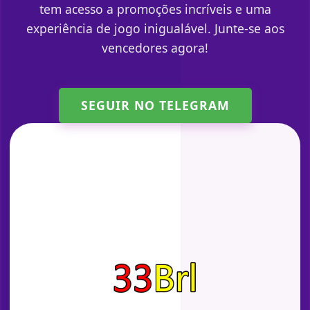
tem acesso a promoções incríveis e uma
experiência de jogo inigualável. Junte-se aos
vencedores agora!
SEGUIR NO TELEGRAM