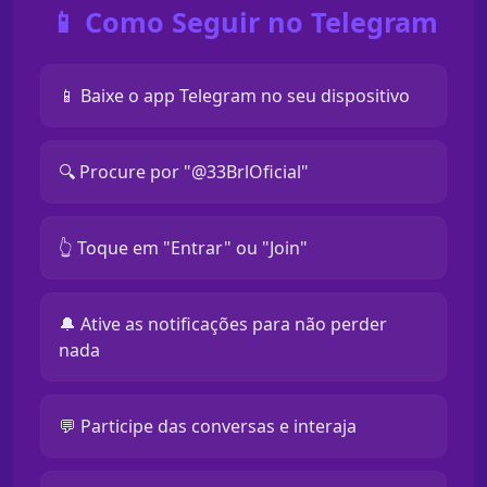
📱 Como Seguir no Telegram
📱 Baixe o app Telegram no seu dispositivo
🔍 Procure por "@33BrlOficial"
👆 Toque em "Entrar" ou "Join"
🔔 Ative as notificações para não perder
nada
💬 Participe das conversas e interaja