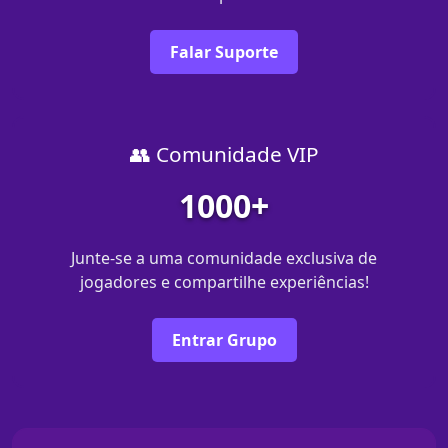
Falar Suporte
👥 Comunidade VIP
1000+
Junte-se a uma comunidade exclusiva de
jogadores e compartilhe experiências!
Entrar Grupo