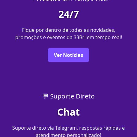
24/7
Fique por dentro de todas as novidades,
promoções e eventos da 33Brl em tempo real!
Ver Notícias
💬 Suporte Direto
Chat
Suporte direto via Telegram, respostas rápidas e
atendimento personalizado!