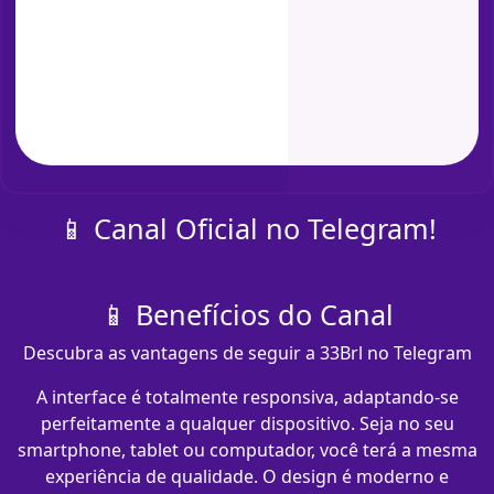
📱 Canal Oficial no Telegram!
📱 Benefícios do Canal
Descubra as vantagens de seguir a 33Brl no Telegram
A interface é totalmente responsiva, adaptando-se
perfeitamente a qualquer dispositivo. Seja no seu
smartphone, tablet ou computador, você terá a mesma
experiência de qualidade. O design é moderno e