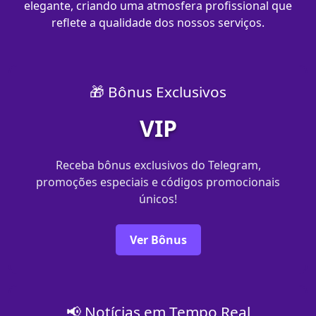
elegante, criando uma atmosfera profissional que
reflete a qualidade dos nossos serviços.
🎁 Bônus Exclusivos
VIP
Receba bônus exclusivos do Telegram,
promoções especiais e códigos promocionais
únicos!
Ver Bônus
📢 Notícias em Tempo Real