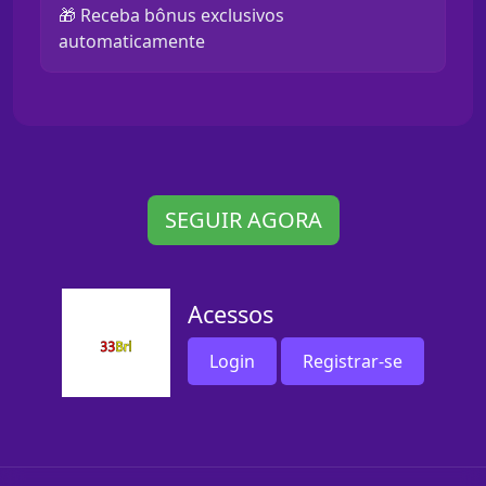
🎁 Receba bônus exclusivos
automaticamente
SEGUIR AGORA
Acessos
Login
Registrar-se