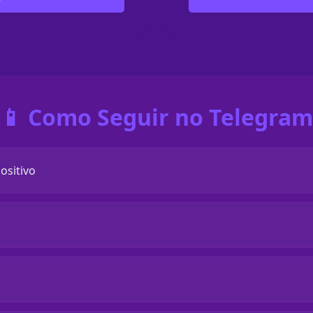
📱 Como Seguir no Telegram
ositivo