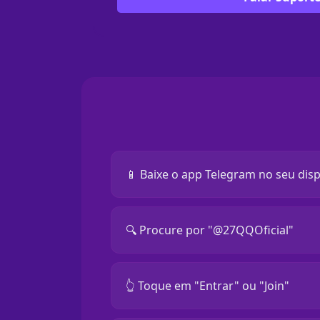
📱 Baixe o app Telegram no seu disp
🔍 Procure por "@27QQOficial"
👆 Toque em "Entrar" ou "Join"