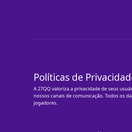
Políticas de Privacida
A 27QQ valoriza a privacidade de seus usu
nossos canais de comunicação. Todos os dad
jogadores.