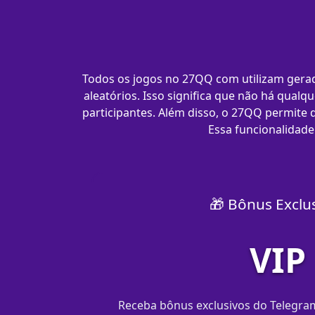
Todos os jogos no 27QQ com​ utilizam gera
aleatórios. Isso significa que não há qual
participantes. Além disso, o 27QQ permite 
Essa funcionalidade
🎁 Bônus Exclu
VIP
Receba bônus exclusivos do Telegra