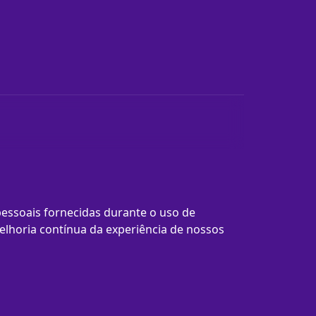
essoais fornecidas durante o uso de
elhoria contínua da experiência de nossos