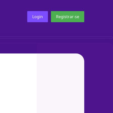
Login
Registrar-se