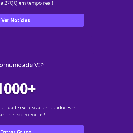
da 27QQ em tempo real!
Ver Notícias
Comunidade VIP
1000+
unidade exclusiva de jogadores e
rtilhe experiências!
Entrar Grupo