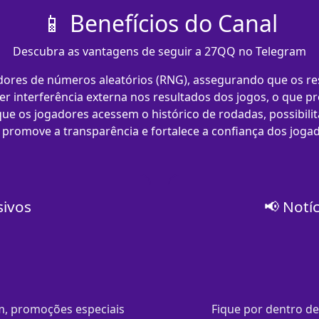
📱 Benefícios do Canal
Descubra as vantagens de seguir a 27QQ no Telegram
dores de números aleatórios (RNG), assegurando que os r
quer interferência externa nos resultados dos jogos, o que 
que os jogadores acessem o histórico de rodadas, possibilit
 promove a transparência e fortalece a confiança dos joga
sivos
📢 Notí
m, promoções especiais
Fique por dentro d