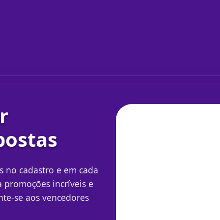
r
postas
s no cadastro e em cada
 promoções incríveis e
unte-se aos vencedores