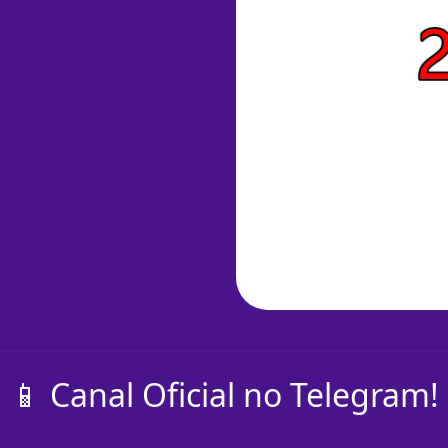
📱 Canal Oficial no Telegram!