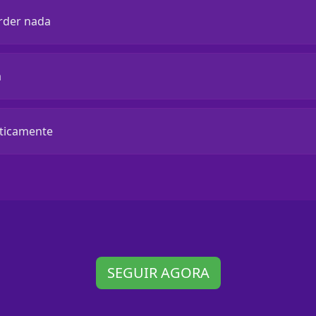
erder nada
a
aticamente
SEGUIR AGORA