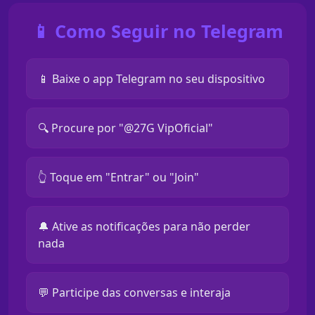
📱 Como Seguir no Telegram
📱 Baixe o app Telegram no seu dispositivo
🔍 Procure por "@27G VipOficial"
👆 Toque em "Entrar" ou "Join"
🔔 Ative as notificações para não perder
nada
💬 Participe das conversas e interaja