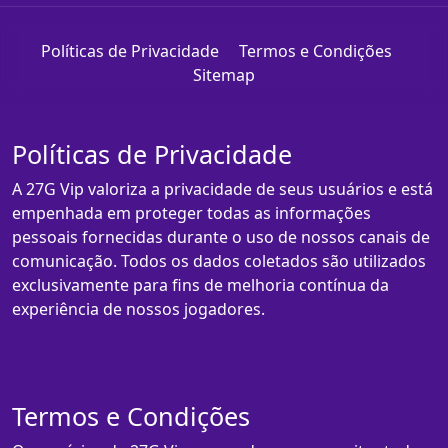
Políticas de Privacidade
Termos e Condições
Sitemap
Políticas de Privacidade
A 27G Vip valoriza a privacidade de seus usuários e está
empenhada em proteger todas as informações
pessoais fornecidas durante o uso de nossos canais de
comunicação. Todos os dados coletados são utilizados
exclusivamente para fins de melhoria contínua da
experiência de nossos jogadores.
Termos e Condições