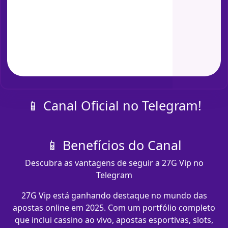
📱 Canal Oficial no Telegram!
📱 Benefícios do Canal
Descubra as vantagens de seguir a 27G Vip no
Telegram
27G Vip está ganhando destaque no mundo das
apostas online em 2025. Com um portfólio completo
que inclui cassino ao vivo, apostas esportivas, slots,