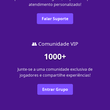
atendimento personalizado!
Falar Suporte
👥 Comunidade VIP
1000+
Junte-se a uma comunidade exclusiva de
jogadores e compartilhe experiências!
Entrar Grupo