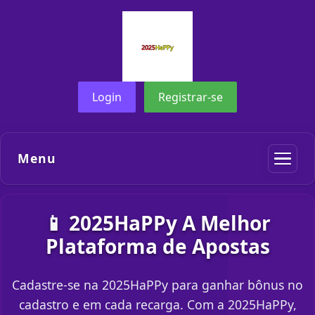
Login
Registrar-se
Menu
📱 2025HaPPy A Melhor
Plataforma de Apostas
Cadastre-se na 2025HaPPy para ganhar bônus no
cadastro e em cada recarga. Com a 2025HaPPy,