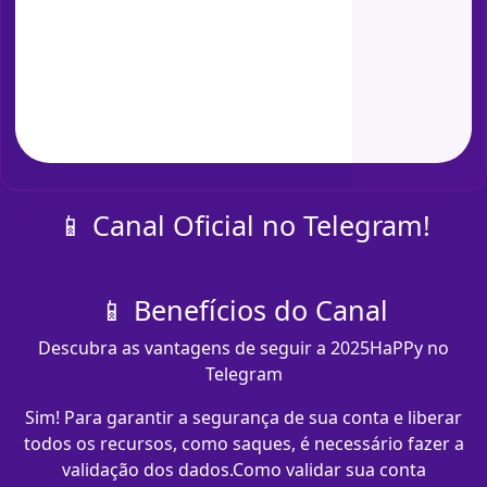
📱 Canal Oficial no Telegram!
📱 Benefícios do Canal
Descubra as vantagens de seguir a 2025HaPPy no
Telegram
Sim! Para garantir a segurança de sua conta e liberar
todos os recursos, como saques, é necessário fazer a
validação dos dados.Como validar sua conta