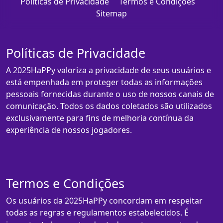
Políticas de Privacidade
Termos e Condições
Sitemap
Políticas de Privacidade
A 2025HaPPy valoriza a privacidade de seus usuários e
está empenhada em proteger todas as informações
pessoais fornecidas durante o uso de nossos canais de
comunicação. Todos os dados coletados são utilizados
exclusivamente para fins de melhoria contínua da
experiência de nossos jogadores.
Termos e Condições
Os usuários da 2025HaPPy concordam em respeitar
todas as regras e regulamentos estabelecidos. É