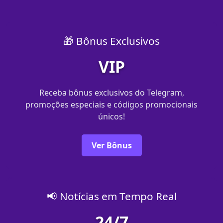
🎁 Bônus Exclusivos
VIP
Receba bônus exclusivos do Telegram,
promoções especiais e códigos promocionais
únicos!
Ver Bônus
📢 Notícias em Tempo Real
24/7