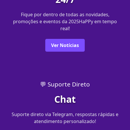
Fique por dentro de todas as novidades,
promoções e eventos da 2025HaPPy em tempo
real!
Ver Notícias
💬 Suporte Direto
Chat
Suporte direto via Telegram, respostas rápidas e
atendimento personalizado!