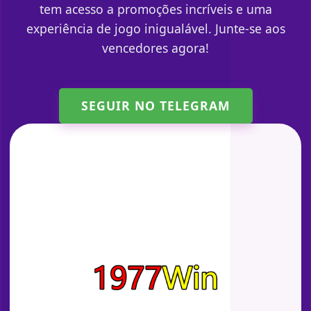
tem acesso a promoções incríveis e uma
experiência de jogo inigualável. Junte-se aos
vencedores agora!
SEGUIR NO TELEGRAM