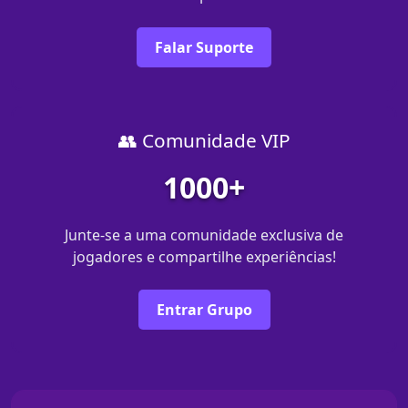
Falar Suporte
👥 Comunidade VIP
1000+
Junte-se a uma comunidade exclusiva de
jogadores e compartilhe experiências!
Entrar Grupo