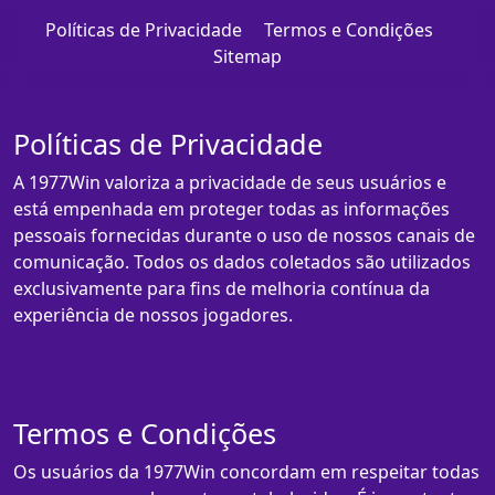
Políticas de Privacidade
Termos e Condições
Sitemap
Políticas de Privacidade
A 1977Win valoriza a privacidade de seus usuários e
está empenhada em proteger todas as informações
pessoais fornecidas durante o uso de nossos canais de
comunicação. Todos os dados coletados são utilizados
exclusivamente para fins de melhoria contínua da
experiência de nossos jogadores.
Termos e Condições
Os usuários da 1977Win concordam em respeitar todas