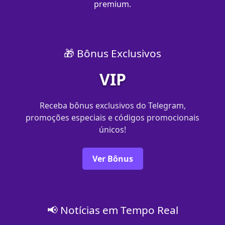
premium.
🎁 Bônus Exclusivos
VIP
Receba bônus exclusivos do Telegram,
promoções especiais e códigos promocionais
únicos!
Ver Bônus
📢 Notícias em Tempo Real