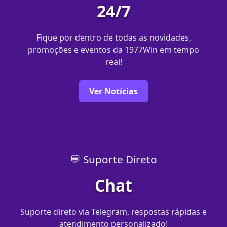
24/7
Fique por dentro de todas as novidades,
promoções e eventos da 1977Win em tempo
real!
Ver Notícias
💬 Suporte Direto
Chat
Suporte direto via Telegram, respostas rápidas e
atendimento personalizado!