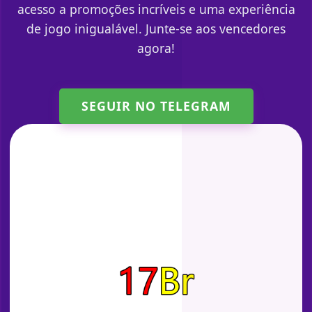
acesso a promoções incríveis e uma experiência
de jogo inigualável. Junte-se aos vencedores
agora!
SEGUIR NO TELEGRAM