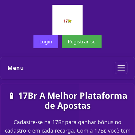
Login
Registrar-se
Menu
📱 17Br A Melhor Plataforma
de Apostas
Cadastre-se na 17Br para ganhar bônus no
cadastro e em cada recarga. Com a 17Br, você tem