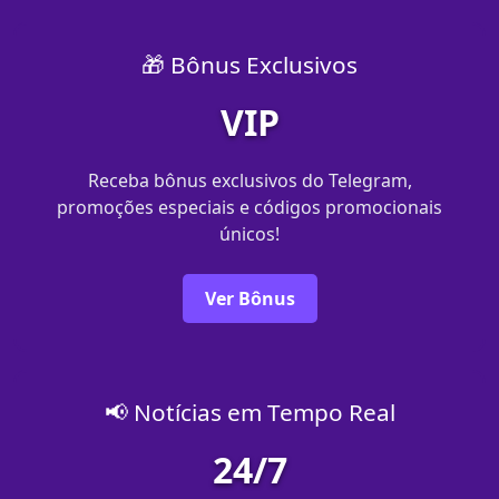
🎁 Bônus Exclusivos
VIP
Receba bônus exclusivos do Telegram,
promoções especiais e códigos promocionais
únicos!
Ver Bônus
📢 Notícias em Tempo Real
24/7