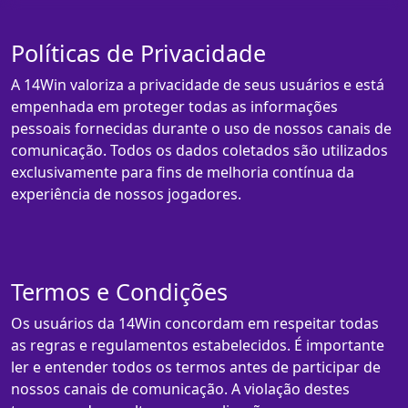
Políticas de Privacidade
A 14Win valoriza a privacidade de seus usuários e está
empenhada em proteger todas as informações
pessoais fornecidas durante o uso de nossos canais de
comunicação. Todos os dados coletados são utilizados
exclusivamente para fins de melhoria contínua da
experiência de nossos jogadores.
Termos e Condições
Os usuários da 14Win concordam em respeitar todas
as regras e regulamentos estabelecidos. É importante
ler e entender todos os termos antes de participar de
nossos canais de comunicação. A violação destes