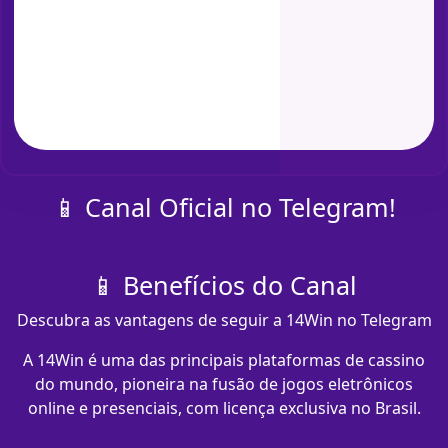
📱 Canal Oficial no Telegram!
📱 Benefícios do Canal
Descubra as vantagens de seguir a 14Win no Telegram
A 14Win é uma das principais plataformas de cassino
do mundo, pioneira na fusão de jogos eletrônicos
online e presenciais, com licença exclusiva no Brasil.