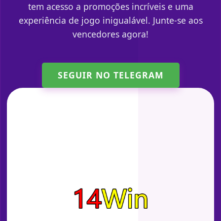
tem acesso a promoções incríveis e uma
experiência de jogo inigualável. Junte-se aos
vencedores agora!
SEGUIR NO TELEGRAM