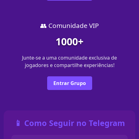
👥 Comunidade VIP
1000+
Junte-se a uma comunidade exclusiva de
jogadores e compartilhe experiências!
Entrar Grupo
📱 Como Seguir no Telegram