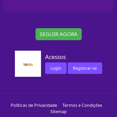
SEGUIR AGORA
Acessos
Login
Registrar-se
Políticas de Privacidade
Termos e Condições
Sitemap