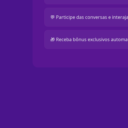
💬 Participe das conversas e interaj
🎁 Receba bônus exclusivos autom