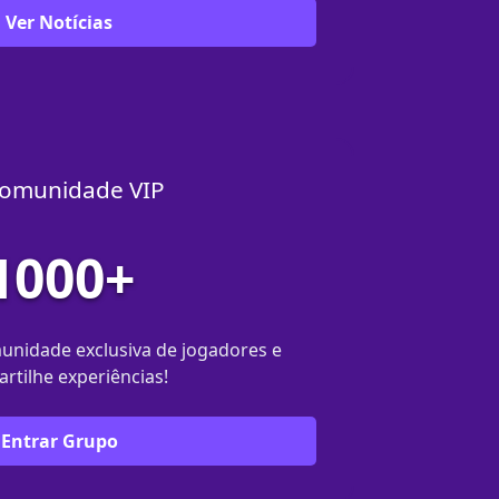
Ver Notícias
Comunidade VIP
1000+
unidade exclusiva de jogadores e
rtilhe experiências!
Entrar Grupo