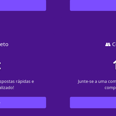
reto
👥 
t
espostas rápidas e
Junte-se a uma com
lizado!
compa
e