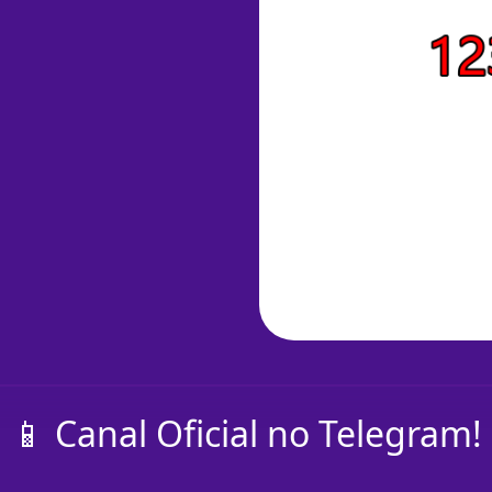
📱 Canal Oficial no Telegram!